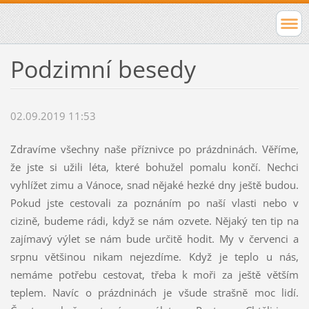
Podzimní besedy
02.09.2019 11:53
Zdravíme všechny naše příznivce po prázdninách. Věříme,
že jste si užili léta, které bohužel pomalu končí. Nechci
vyhlížet zimu a Vánoce, snad nějaké hezké dny ještě budou.
Pokud jste cestovali za poznáním po naší vlasti nebo v
cizině, budeme rádi, když se nám ozvete. Nějaký ten tip na
zajímavý výlet se nám bude určitě hodit. My v červenci a
srpnu většinou nikam nejezdíme. Když je teplo u nás,
nemáme potřebu cestovat, třeba k moři za ještě větším
teplem. Navíc o prázdninách je všude strašně moc lidí.