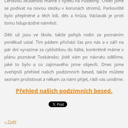
Čerstvou zkušenost máme z výletu na Pustevny. Chtěli jsme
se podívat na novou stezku v korunách stromů. Parkoviště
bylo přeplněné a těch lidí, děs a hrůza, Václavák je proti
tomu liduprázdné náměstí.
Děti už jsou ve škole, takže pohyb rodin za poznáním
poněkud ustal. Tím pádem přichází čas pro nás a v září na
pár dní vyrazíme za cyklistikou do Itálie, konkrétně máme v
plánu poznávat Toskánsko. Jistě vám po návratu sdělíme,
jaké to bylo a co zajímavého jsme objevili. Dnes jsme
zveřejnili přehled našich podzimních besed, takže můžete
seznam prolistovat a někam za námi přijet, rádi vás uvidíme.
Přehled našich podzimních besed.
« Zpět