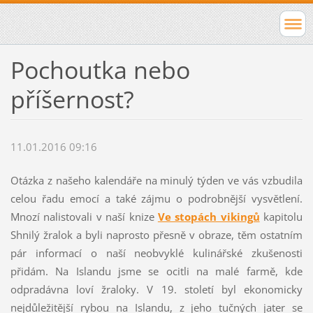
Pochoutka nebo
příšernost?
11.01.2016 09:16
Otázka z našeho kalendáře na minulý týden ve vás vzbudila
celou řadu emocí a také zájmu o podrobnější vysvětlení.
Mnozí nalistovali v naší knize
Ve stopách vikingů
kapitolu
Shnilý žralok a byli naprosto přesně v obraze, těm ostatním
pár informací o naší neobvyklé kulinářské zkušenosti
přidám. Na Islandu jsme se ocitli na malé farmě, kde
odpradávna loví žraloky. V 19. století byl ekonomicky
nejdůležitější rybou na Islandu, z jeho tučných jater se