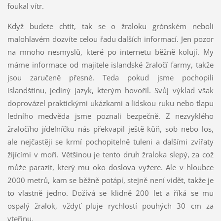
foukal vítr.
Když budete chtít, tak se o žraloku grónském neboli
malohlavém dozvíte celou řadu dalších informací. Jen pozor
na mnoho nesmyslů, které po internetu běžně kolují. My
máme informace od majitele islandské žraločí farmy, takže
jsou zaručeně přesné. Teda pokud jsme pochopili
islandštinu, jediný jazyk, kterým hovořil. Svůj výklad však
doprovázel praktickými ukázkami a lidskou ruku nebo tlapu
ledního medvěda jsme poznali bezpečně. Z nezvyklého
žraločího jídelníčku nás překvapil ještě kůň, sob nebo los,
ale nejčastěji se krmí pochopitelně tuleni a dalšími zvířaty
žijícími v moři. Většinou je tento druh žraloka slepý, za což
může parazit, který mu oko doslova vyžere. Ale v hloubce
2000 metrů, kam se běžně potápí, stejně není vidět, takže je
to vlastně jedno. Dožívá se klidně 200 let a říká se mu
ospalý žralok, vždyť pluje rychlostí pouhých 30 cm za
vteřinu.