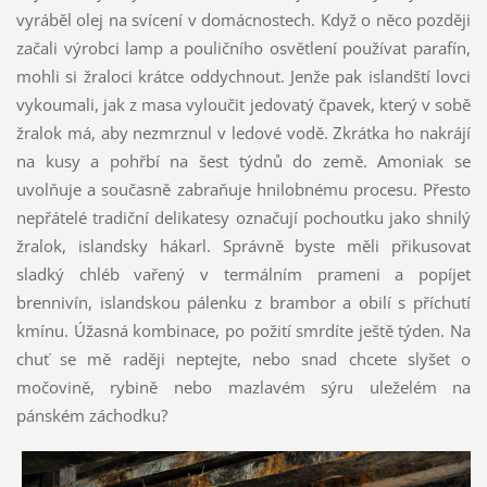
vyráběl olej na svícení v domácnostech. Když o něco později
začali výrobci lamp a pouličního osvětlení používat parafín,
mohli si žraloci krátce oddychnout. Jenže pak islandští lovci
vykoumali, jak z masa vyloučit jedovatý čpavek, který v sobě
žralok má, aby nezmrznul v ledové vodě. Zkrátka ho nakrájí
na kusy a pohřbí na šest týdnů do země. Amoniak se
uvolňuje a současně zabraňuje hnilobnému procesu. Přesto
nepřátelé tradiční delikatesy označují pochoutku jako shnilý
žralok, islandsky hákarl. Správně byste měli přikusovat
sladký chléb vařený v termálním prameni a popíjet
brennivín, islandskou pálenku z brambor a obilí s příchutí
kmínu. Úžasná kombinace, po požití smrdíte ještě týden. Na
chuť se mě raději neptejte, nebo snad chcete slyšet o
močovině, rybině nebo mazlavém sýru uleželém na
pánském záchodku?