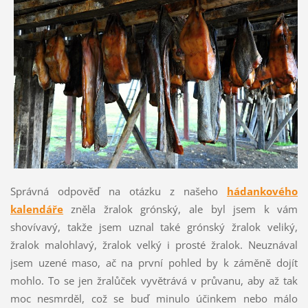
Správná odpověď na otázku z našeho
hádankového
kalendáře
zněla žralok grónský, ale byl jsem k vám
shovívavý, takže jsem uznal také grónský žralok veliký,
žralok malohlavý, žralok velký i prosté žralok. Neuznával
jsem uzené maso, ač na první pohled by k záměně dojít
mohlo. To se jen žralůček vyvětrává v průvanu, aby až tak
moc nesmrděl, což se buď minulo účinkem nebo málo