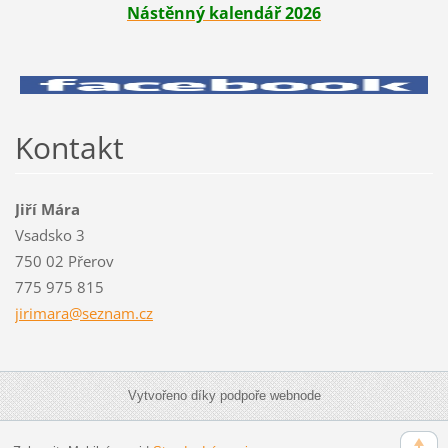
Nástěnný kalendář 2026
Kontakt
Jiří Mára
Vsadsko 3
750 02 Přerov
775 975 815
jirimara
@seznam.
cz
Vytvořeno díky podpoře webnode