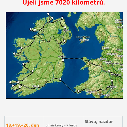
Ujeli jsme 7020 kilometrů.
Sláva, nazdar
18.+19.+20.
den
Enniskerry - Přerov