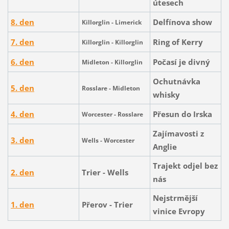
útesech
8. den
Delfínova show
Killorglin - Limerick
7. den
Ring of Kerry
Killorglin -
Killorglin
6. den
Počasí je divný
Midleton - Killorglin
Ochutnávka
5. den
Rosslare - Midleton
whisky
4. den
Přesun do Irska
Worcester - Rosslare
Zajímavosti z
3. den
Wells - Worcester
Anglie
Trajekt odjel bez
2. den
Trier - Wells
nás
Nejstrmější
1. den
Přerov - Trier
vinice Evropy