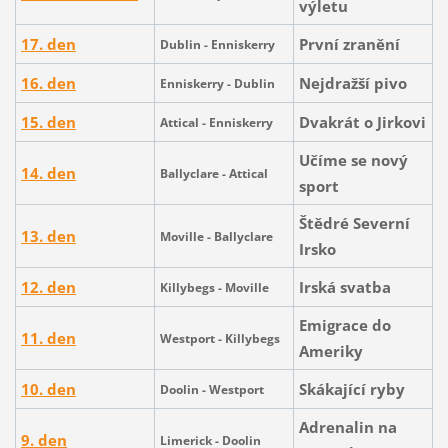
výletu
17. den
První zranění
Dublin -
Enniskerry
16. den
Nejdražší pivo
Enniskerry - Dublin
15. den
Dvakrát o Jirkovi
Attical - Enniskerry
Učíme se nový
14. den
Ballyclare - Attical
sport
Štědré Severní
13. den
Moville - Ballyclare
Irsko
12. den
Irská svatba
Killybegs - Moville
Emigrace do
11. den
Westport - Killybegs
Ameriky
10. den
Skákající ryby
Doolin - Westport
Adrenalin na
9. den
Limerick - Doolin