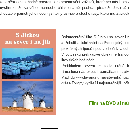
rka v něm dostal hodně prostoru ke komentování zážitků, které pro nás i pro vá
myslím si, že se vůbec nemusíte bát se na něj podívat, přestože Jirka už 
chováte v paměti jeho neodmyslitelný úsměv a dlouhé řasy, které mu závidě
Dokumentární film S Jirkou na sever i n
a Pobaltí a také výlet na Pyrenejský po
překrásných fjordů i pod vodopády a oc
V Lotyšsku překvapivě objevíme franco
litevských bažinách.
Protikladem severu je zcela určitě h
Barcelona nás okouzlí památkami i zpíva
Madridu vyvolávající u návštěvníků rozp
dráze Evropy vyděsí i nejstatečnější pří
Film na DVD si můž