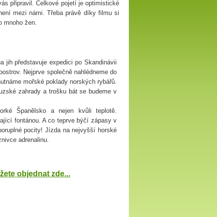
s připravil. Celkové pojetí je optimistické
není mezi námi. Třeba právě díky filmu si
lo mnoho žen.
a jih představuje expedici po Skandinávii
loostrov. Nejprve společně nahlédneme do
hutnáme mořské poklady norských rybářů.
uzské zahrady a trošku bát se budeme v
orké Španělsko a nejen kvůli teplotě.
jící fontánou. A co teprve býčí zápasy v
oruplné pocity! Jízda na nejvyšší horské
znivce adrenalinu.
ete objednat zde...