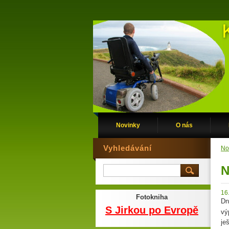
Novinky
O nás
Vyhledávání
No
N
16
Fotokniha
Dn
S Jirkou po Evropě
vý
je