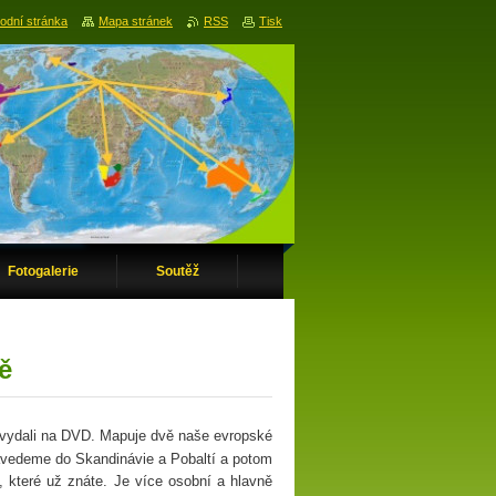
odní stránka
Mapa stránek
RSS
Tisk
Fotogalerie
Soutěž
ě
 vydali na DVD. Mapuje dvě naše evropské
avedeme do Skandinávie a Pobaltí a potom
, které už znáte. Je více osobní a hlavně