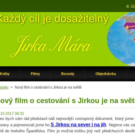
Úv
Knihy
Filmy
Besedy
Objednávka
vinky
>
Nový film o cestování s Jirkou je na světě
ový film o cestování s Jirkou je na svět
.10.2017 08:32
es bych vám rád představil náš nejnovější cestopisný dokument, který jsme
S Jirkou na sever i na jih
pravy a pojmenovali jsme ho
. Nejprve vás z
ště do horkého Španělska. Film je možná trošku jiný než předchozích devět