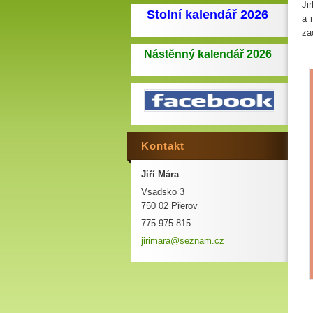
Ji
Stolní kalendář 2026
a 
za
Nástěnný kalendář 2026
Kontakt
Jiří Mára
Vsadsko 3
750 02 Přerov
775 975 815
jirimara
@seznam.
cz