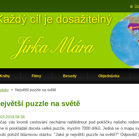
Úv
Knihy
Filmy
Besedy
Objednávka
vinky
>
Největší puzzle na světě
ejvětší puzzle na světě
.03.2018 08:38
čas vás kromě cestování necháme nahlédnout pod pokličku našeho rodinn
me si poskládali docela velké puzzle, myslím 7000 dílků. Jedná se o mapu s
kdo položil bláznivou otázku: "Jaké je největší puzzle na světě?" Odpověď j