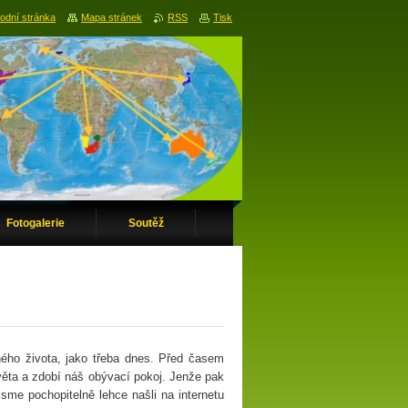
odní stránka
Mapa stránek
RSS
Tisk
Fotogalerie
Soutěž
ého života, jako třeba dnes. Před časem
věta a zdobí náš obývací pokoj. Jenže pak
sme pochopitelně lehce našli na internetu