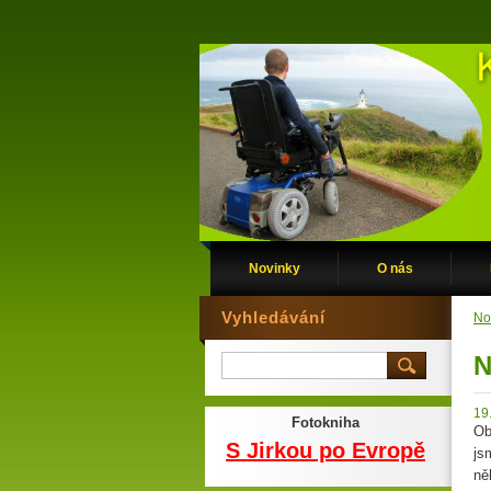
Novinky
O nás
Vyhledávání
No
N
19
Fotokniha
Ob
S Jirkou po Evropě
js
ně