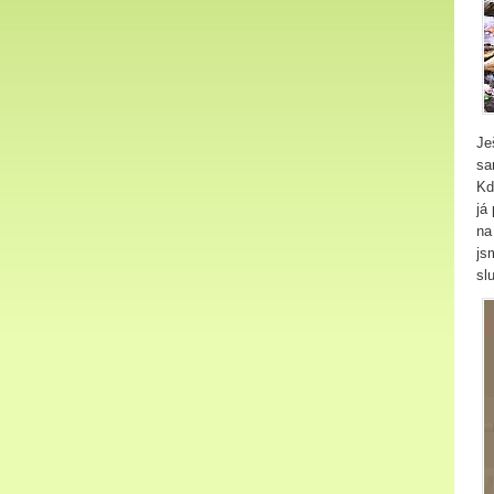
Je
sa
Kd
já
na
js
sl