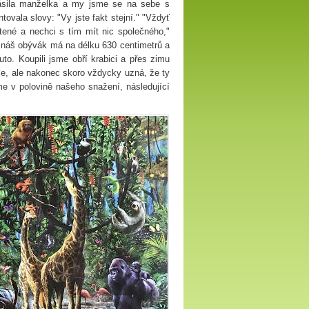
lásila manželka a my jsme se na sebe s
ovala slovy: "Vy jste fakt stejní." "Vždyť
čtené a nechci s tím mít nic společného,"
e náš obývák má na délku 630 centimetrů a
to. Koupili jsme obří krabici a přes zimu
je, ale nakonec skoro vždycky uzná, že ty
me v polovině našeho snažení, následující