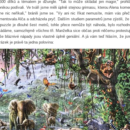
600 dílků a tématem je džungle. "Tak to může skládat jen magor," proh
nikou podívali. Ve tváři jsme měli úplně stejnou grimasu, kterou Alena koment
me nic neříkali," bránili jsme se. "Vy ani nic říkat nemusíte, mám vás pře
mentovala Alča a odcházela pryč. Dalším studiem parametrů jsme zjistili, ž
 puzzle je dlouhé šest metrů, tohle přece nemůže být náhoda, bylo rozhodnu
ládáme, samozřejmě všichno tři. Manželka sice občas proti něčemu protestu
še bláznivé nápady jsou vlastně úplně geniální. A já vám teď hlásím, že js
rázek je právě ta jedna polovina: