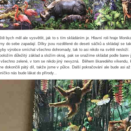
ště bych měl ale vysvětlit, jak to s tím skládáním je. Hlavní roli hraje Monika
my do sebe zapadají. Dílky jsou rozdělené do deseti sáčků a skládají se t
yby výrobce smíchal všechno dohromady, tak to asi nikdo na světě nesloží. P
 položím důležitý základ a složím okraj, pak se snažíme skládat podle barev j
 všechno zelené, v tom se nikdo jiný nevyzná. Během škaredého víkendu, k
me dokončili pátý díl, takže jsme v půlce. Další pokračování ale bude asi a
uníčko nás bude lákat do přírody...