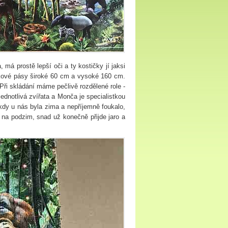
, má prostě lepší oči a ty kostičky jí jaksi
akové pásy široké 60 cm a vysoké 160 cm.
ři skládání máme pečlivě rozdělené role -
ednotlivá zvířata a Monča je specialistkou
dy u nás byla zima a nepříjemně foukalo,
ž na podzim, snad už konečně přijde jaro a