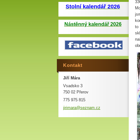
33
Stolní kalendář 2026
Mo
js
ko
Nástěnný kalendář 2026
to
sk
na
ob
Kontakt
Jiří Mára
Vsadsko 3
750 02 Přerov
775 975 815
jirimara
@seznam.
cz