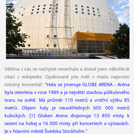
Většina z vás se nachytat nenechala a dostal jsem několikrát
citaci z wikipedie. Opakovaně jste měli v mailu naprosto
totožný komentář:
"Hala se jmenuje GLOBE ARENA - Aréna
byla otevřena v roce 1989 a je největší stavbou půlkulového
tvaru na světě. Má průměr 110 metrů a vnitřní výšku 85
metrů. Objem haly je neuvěřitelných 605 000 metrů
kubických. [1] Globen Arena disponuje 13 850 místy k
sezení na hokej a 16 000 místy při koncertech a výstavách.
Je v hlavním městě Švédska Stockholm."