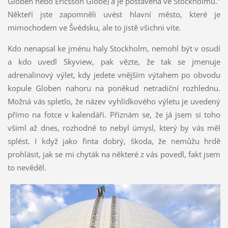
Globen nebo Ericsson Globe) a je postavena ve Stockholmu."
Někteří jste zapomněli uvést hlavní město, které je
mimochodem ve Švédsku, ale to jistě všichni víte.
Kdo nenapsal ke jménu haly Stockholm, nemohl být v osudí
a kdo uvedl Skyview, pak vězte, že tak se jmenuje
adrenalinový výlet, kdy jedete vnějším výtahem po obvodu
kopule Globen nahoru na poněkud netradiční rozhlednu.
Možná vás spletlo, že název vyhlídkového výletu je uvedený
přímo na fotce v kalendáři. Přiznám se, že já jsem si toho
všiml až dnes, rozhodně to nebyl úmysl, který by vás měl
splést. I když jako finta dobrý, škoda, že nemůžu hrdě
prohlásit, jak se mi chyták na některé z vás povedl, fakt jsem
to nevěděl.