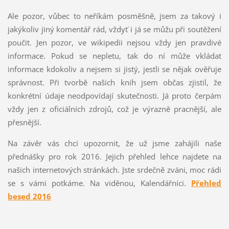
Ale pozor, vůbec to neříkám posměšně, jsem za takový i
jakýkoliv jiný komentář rád, vždyť i já se můžu při soutěžení
poučit. Jen pozor, ve wikipedii nejsou vždy jen pravdivé
informace. Pokud se nepletu, tak do ní může vkládat
informace kdokoliv a nejsem si jistý, jestli se nějak ověřuje
správnost. Při tvorbě našich knih jsem občas zjistil, že
konkrétní údaje neodpovídají skutečnosti. Já proto čerpám
vždy jen z oficiálních zdrojů, což je výrazně pracnější, ale
přesnější.
Na závěr vás chci upozornit, že už jsme zahájili naše
přednášky pro rok 2016. Jejich přehled lehce najdete na
našich internetových stránkách. Jste srdečně zváni, moc rádi
se s vámi potkáme. Na viděnou, Kalendářníci.
Přehled
besed 2016