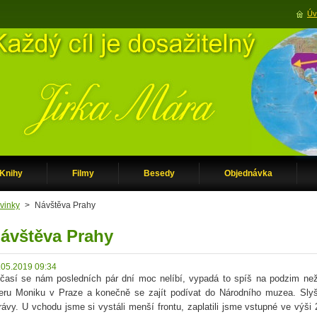
Úv
Knihy
Filmy
Besedy
Objednávka
vinky
>
Návštěva Prahy
ávštěva Prahy
.05.2019 09:34
časí se nám posledních pár dní moc nelíbí, vypadá to spíš na podzim než n
eru Moniku v Praze a konečně se zajít podívat do Národního muzea. Sly
rávy. U vchodu jsme si vystáli menší frontu, zaplatili jsme vstupné ve výši