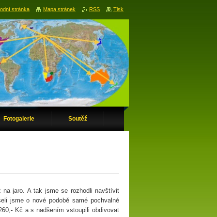
odní stránka
Mapa stránek
RSS
Tisk
Fotogalerie
Soutěž
a jaro. A tak jsme se rozhodli navštívit
šeli jsme o nové podobě samé pochvalné
 260,- Kč a s nadšením vstoupili obdivovat