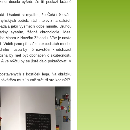
inci docela pyšně. Ze tří podlaží krásné
očí. Osobně si myslím, že Češi i Slováci
ských potřeb, rádií, televizí a dalších
ipadala jako výsměch době minulé. Druhou
ádný systém, žádná chronologie. Mezi
nebo Maora z Nového Zélandu. Vše je navíc
í. Viděli jsme při našich expedicích mnoho
dního muzea by měl návštěvník odcházet
ožná by měl být obohacen o skutečnosti,
. A ve výčtu by se jistě dalo pokračovat. V
postavených z kostiček lega. Na obrázku
návštěva musí nutně stát tři sta korun?!?