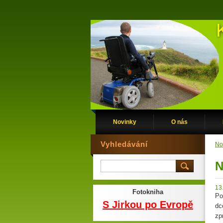
Novinky
O nás
Vyhledávání
No
N
13
Fotokniha
Po
S Jirkou po Evropě
dc
zp