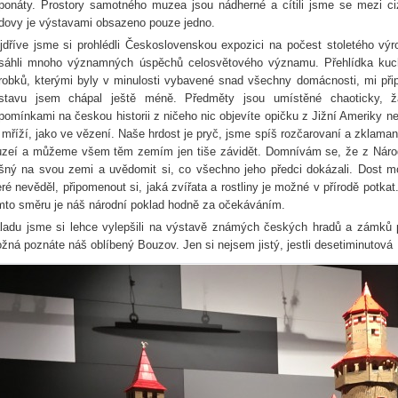
ponáty. Prostory samotného muzea jsou nádherné a cítili jsme se mezi ciz
dovy je výstavami obsazeno pouze jedno.
jdříve jsme si prohlédli Československou expozici na počest stoletého výr
sáhli mnoho významných úspěchů celosvětového významu. Přehlídka kuchyň
robků, kterými byly v minulosti vybavené snad všechny domácnosti, mi př
stavu jsem chápal ještě méně. Předměty jsou umístěné chaoticky, ž
pomínkami na českou historii z ničeho nic objevíte opičku z Jižní Ameriky 
 mříží, jako ve vězení. Naše hrdost je pryč, jsme spíš rozčarovaní a zklaman
zeí a můžeme všem těm zemím jen tiše závidět. Domnívám se, že z Náro
šný na svou zemi a uvědomit si, co všechno jeho předci dokázali. Dost m
eré nevěděl, připomenout si, jaká zvířata a rostliny je možné v přírodě potkat
mto směru je náš národní poklad hodně za očekáváním.
ladu jsme si lehce vylepšili na výstavě známých českých hradů a zámků 
žná poznáte náš oblíbený Bouzov. Jen si nejsem jistý, jestli desetiminutová 