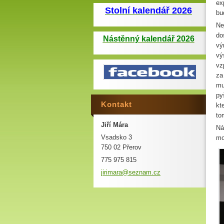
ex
Stolní kalendář 2026
bu
Ne
do
Nástěnný kalendář 2026
vý
vý
vz
za
mu
py
Kontakt
kt
to
Jiří Mára
Ná
Vsadsko 3
mo
750 02 Přerov
775 975 815
jirimara
@seznam.
cz