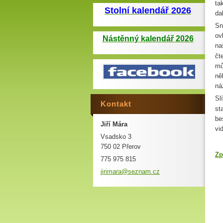
ta
Stolní kalendář 2026
da
Sn
ov
Nástěnný kalendář 2026
na
čt
mů
ně
ná
Sl
Kontakt
st
be
Jiří Mára
vi
Vsadsko 3
750 02 Přerov
Zp
775 975 815
jirimara
@seznam.
cz