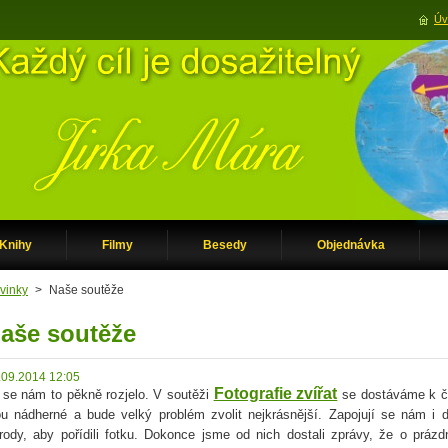
Úv
Knihy
Filmy
Besedy
Objednávka
vinky
>
Naše soutěže
aše soutěže
.09.2014 12:05
Fotografie zvířat
 se nám to pěkně rozjelo. V soutěži
se dostáváme k čí
ou nádherné a bude velký problém zvolit nejkrásnější. Zapojují se nám i d
írody, aby pořídili fotku. Dokonce jsme od nich dostali zprávy, že o prázd