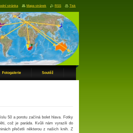
odní stránka
Mapa stránek
RSS
Tisk
Fotogalerie
Soutěž
slu 50 a porotu začíná bolet hlava. Fotky
ěti, což je paráda. Kvůli nám vyrazili do
ninách přečetli některou z našich knih. Z