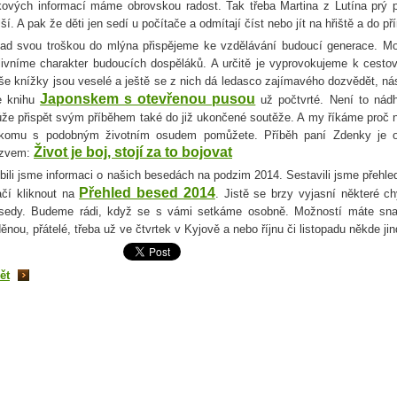
kových informací máme obrovskou radost. Tak třeba Martina z Lutína prý př
lší. A pak že děti jen sedí u počítače a odmítají číst nebo jít na hřiště a do pří
ad svou troškou do mlýna přispějeme ke vzdělávání budoucí generace. M
livníme charakter budoucích dospěláků. A určitě je vyprovokujeme k cest
še knížky jsou veselé a ještě se z nich dá ledasco zajímavého dozvědět, n
Japonskem s otevřenou pusou
e knihu
už počtvrté. Není to nádhe
že přispět svým příběhem také do již ukončené soutěže. A my říkáme proč n
komu s podobným životním osudem pomůžete. Příběh paní Zdenky je o
Život je boj, stojí za to bojovat
zvem:
íbili jsme informaci o našich besedách na podzim 2014. Sestavili jsme přehl
Přehled besed 2014
ačí kliknout na
. Jistě se brzy vyjasní některé ch
sedy. Budeme rádi, když se s vámi setkáme osobně. Možností máte sna
děnou, přátelé, třeba už ve čtvrtek v Kyjově a nebo říjnu či listopadu někde jin
ět