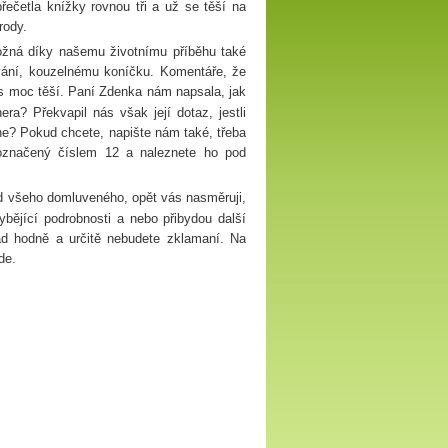
ečetla knížky rovnou tři a už se těší na
rody.
ožná díky našemu životnímu příběhu také
ování, kouzelnému koníčku. Komentáře, že
ás moc těší. Paní Zdenka nám napsala, jak
ra? Překvapil nás však její dotaz, jestli
e? Pokud chcete, napište nám také, třeba
značený číslem 12 a naleznete ho pod
ed všeho domluveného, opět vás nasměruji,
ybějící podrobnosti a nebo přibydou další
d hodně a určitě nebudete zklamaní. Na
de.