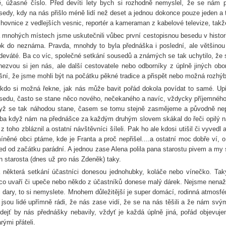
, úžasné číslo. Před devíti lety bych si rozhodně nemyslel, že se nám po
sedy, kdy na nás přišlo méně lidí než deset a jednou dokonce pouze jeden a t
ihovnice z vedlejších vesnic, reportér a kameraman z kabelové televize, takž
 mnohých místech jsme uskutečnili vůbec první cestopisnou besedu v historii
ok do neznáma. Pravda, mnohdy to byla přednáška i poslední, ale většinou 
deváté. Ba co víc, společné setkání sousedů a známých se tak uchytilo, že se
nezvou si jen nás, ale další cestovatele nebo odborníky z úplně jiných obor
šní, že jsme mohli být na počátku pěkné tradice a přispět nebo možná rozhýb
kdo si možná řekne, jak nás může bavit pořád dokola povídat to samé. Up
sedu, často se stane něco nového, nečekaného a navíc, vždycky příjemného
yž se tak náhodou stane, časem se tomu stejně zasmějeme a původně nep
eba když nám na přednášce za každým druhým slovem skákal do řeči opilý n
 z toho zbláznil a ostatní návštěvníci šíleli. Pak ho ale kdosi utišil či vyve
íněné obci ptáme, kde je Franta a proč nepřišel....a ostatní moc dobře ví,
ed od začátku parádní. A jednou zase Alena polila pana starostu pivem a m
n starosta (dnes už pro nás Zdeněk) taky.
 některá setkání účastníci donesou jednohubky, koláče nebo vínečko. Ta
co uvaří či upeče nebo někdo z účastníků donese malý dárek. Nejsme nena
i dary, to si nemyslete. Mnohem důležitější je super domácí, rodinná atmosfé
 jsou lidé upřímně rádi, že nás zase vidí, že se na nás těšili a že nám s
dejť by nás přednášky nebavily, vždyť je každá úplně jiná, pořád objevu
arými přáteli.