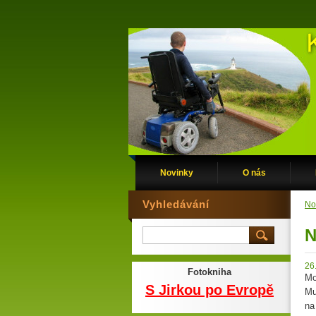
Novinky
O nás
Vyhledávání
No
N
26
Fotokniha
Mo
S Jirkou po Evropě
Mu
na