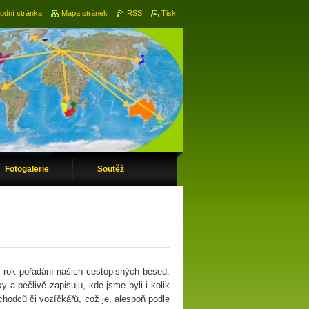
odní stránka
Mapa stránek
RSS
Tisk
Fotogalerie
Soutěž
ý rok pořádání našich cestopisných besed.
 a pečlivě zapisuju, kde jsme byli i kolik
chodců či vozíčkářů, což je, alespoň podle