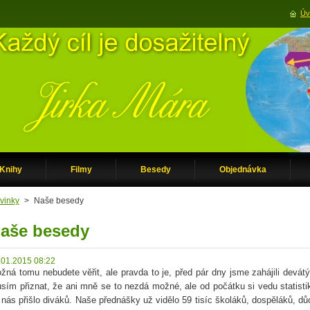
Úv
Knihy
Filmy
Besedy
Objednávka
vinky
>
Naše besedy
aše besedy
.01.2015 08:22
žná tomu nebudete věřit, ale pravda to je, před pár dny jsme zahájili devát
sím přiznat, že ani mně se to nezdá možné, ale od počátku si vedu statistiky
 nás přišlo diváků. Naše přednášky už vidělo 59 tisíc školáků, dospěláků, dů