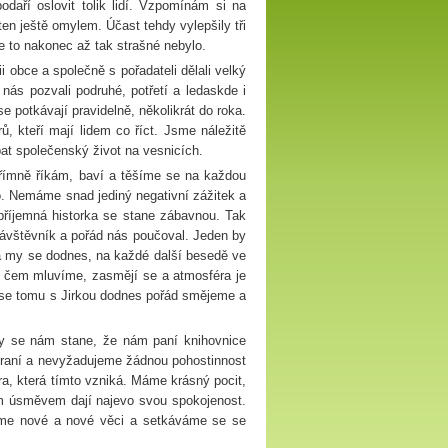
daří oslovit tolik lidí. Vzpomínám si na
en ještě omylem. Účast tehdy vylepšily tři
e to nakonec až tak strašné nebylo.
 obce a společně s pořadateli dělali velký
nás pozvali podruhé, potřetí a ledaskde i
 potkávají pravidelně, několikrát do roka.
ů, kteří mají lidem co říct. Jsme náležitě
at společenský život na vesnicích.
římně říkám, baví a těšíme se na každou
. Nemáme snad jediný negativní zážitek a
říjemná historka se stane zábavnou. Tak
ávštěvník a pořád nás poučoval. Jeden by
dl a my se dodnes, na každé další besedě ve
 o čem mluvíme, zasmějí se a atmosféra je
y se tomu s Jirkou dodnes pořád smějeme a
ky se nám stane, že nám paní knihovnice
žraní a nevyžadujeme žádnou pohostinnost
ra, která tímto vzniká. Máme krásný pocit,
vým úsměvem dají najevo svou spokojenost.
jeme nové a nové věci a setkáváme se se