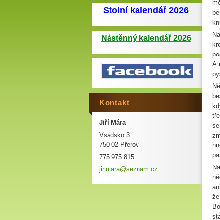
mě
Stolní kalendář 2026
be
kn
Na
Nástěnný kalendář 2026
kr
po
A 
py
Ně
be
Kontakt
kd
tř
Jiří Mára
se
Vsadsko 3
zm
750 02 Přerov
hn
pa
775 975 815
Na
jirimara
@seznam.
cz
ně
an
že
Bo
st