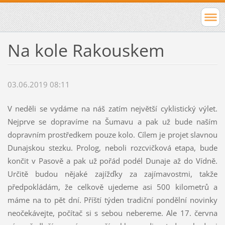
Na kole Rakouskem
03.06.2019 08:11
V neděli se vydáme na náš zatím největší cyklistický výlet.
Nejprve se dopravíme na Šumavu a pak už bude naším
dopravním prostředkem pouze kolo. Cílem je projet slavnou
Dunajskou stezku. Prolog, neboli rozcvičková etapa, bude
končit v Pasově a pak už pořád podél Dunaje až do Vídně.
Určitě budou nějaké zajížďky za zajímavostmi, takže
předpokládám, že celkově ujedeme asi 500 kilometrů a
máme na to pět dní. Příští týden tradiční pondělní novinky
neočekávejte, počítač si s sebou nebereme. Ale 17. června