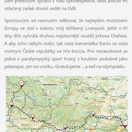
vám předložím zprávu z naší cykloexpedice, teda pokud mi
otlačený zadek dovolí sedět na židli.
Sportovcům asi nemusím sdělovat, že nejlepším mužstvem
Evropy se stal v sobotu můj oblíbený Liverpool. Ještě o tři
dny dřív vyhrála druhou nejslavnější soutěž Jirkova Chelsea.
A aby toho nebylo málo, tak naše kamarádka Barča se stala
mistryní České republiky ve hře boccia. Pro nezasvěcené se
jedná o paralympijský sport hraný s koulemi podobně jako
petanque, jen na vozíku. Gratulujeme ...a teď na olympiádu.