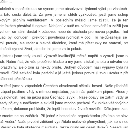
dělím...
olečně s manželkou a se synem jsme absolvovali týdenní výlet po vlastech
la tato cesta důležitá. Za prvé jsme si chtěli vyzkoušet, jestli jsme scho
rkovým plicním ventilátorem. V posledním měsíci jsme zjistili, že je ten
dmínkách přestává fungovat. Nabíjení v autě mu vůbec nesvědčí a zažili jsme
ychom se stihli dostat k zásuvce nebo do obchodu pro novou pojistku. Te
tuaci byl donucen i překročit povolenou rychlost v obci. To nejdůležitější se 
roji proudu, ale radar a hlavně úřednice, která má přestupky na starosti, 
chránili synovi život, ale dostali jsme za to pokutu.
o jistotu jsme tedy koupili výrazně kvalitnější měnič napětí a vyrazili jsme 
ch. Nutno říct, že vše proběhlo hladce a my jsme získali jistotu a odvahu c
 prázdniny, ale o tom až někdy příště. Druhým důvodem naší výpravy byla n
rnově. Obě setkání byla parádní a já ještě jednou potvrzuji svou úvahu z př
dálenost překážkou.
za třetí jsme v západních Čechách absolvovali několik besed. Naše přednáš
 západ jezdíme vždy s mírnou nejistotou, jestli nás publikum přijme. Přece 
 výslovnost, než na jakou jsou Čecháčci zvyklí. Naše obavy se zatím vždy uk
sedy přijaty s nadšením a sklidili jsme mnoho pochval. Skupinka vášnivých c
níčkem, dokonce prohlásila, že lepší besedu v životě neviděli. Děkujeme za 
e vracím se na začátek. Při jedné z besed nás organizátorka přivítala se slov
 až večer." Naše prvotní zděšení vystřídalo usilovné přemýšlení, jak se s neo
. Vesnička byla skutečně malinkatá, takže přišlo jen deset diváků. Sesedli 