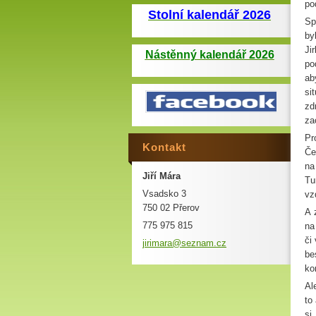
po
Stolní kalendář 2026
Sp
by
Ji
Nástěnný kalendář 2026
po
ab
si
zd
za
Pr
Kontakt
Če
na
Jiří Mára
Tu
Vsadsko 3
vz
750 02 Přerov
A 
775 975 815
na
či
jirimara
@seznam.
cz
be
ko
Al
to
si