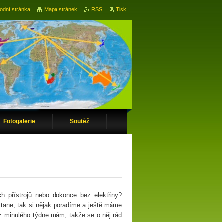
odní stránka
Mapa stránek
RSS
Tisk
Fotogalerie
Soutěž
h přístrojů nebo dokonce bez elektřiny?
tane, tak si nějak poradíme a ještě máme
z minulého týdne mám, takže se o něj rád