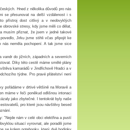
 českých. Hned z několika důvodů pro nás
pni se přesunovat na delší vzdálenost i s
to přístroj dost citlivý a v neobvyklých
 obrovské stresy, kdy jsme měli co dělat,
da musím přiznat, že jsem v jedné takové
povedlo, Jirku jsme stihli včas připojit ke
pro nás neměla pochopení. A tak jsme sice
na vandr do jižních, západních a severních
estovat. Díky této cestě máme smělé plány
ávštěva kamarádů v Jindřichově Hradci a v
edchozího týdne. Pro pravé přátelství není
ky pořádáme v drtivé většině na Moravě a
jen máme v řeči poněkud odlišnou intonaci
ázaly jako zbytečné. I tentokrát byly naše
estovatelů, pro které jsou návštěvy besed
uznání.
y: "Nejde nám v celé obci elektřina a pustí
bvyklou situací vyrovnat, ale poradili jsme
jsme se kolem notebooku, který dvě hodinky