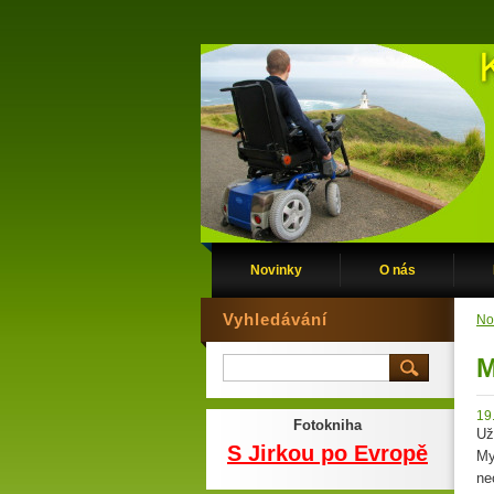
Novinky
O nás
Vyhledávání
No
M
19
Fotokniha
Už
S Jirkou po Evropě
My
ne