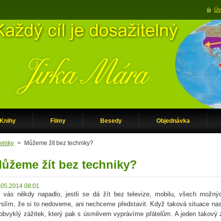
Úv
Knihy
Filmy
Besedy
Objednávka
vinky
>
Můžeme žít bez techniky?
ůžeme žít bez techniky?
.05.2014 08:01
 vás někdy napadlo, jestli se dá žít bez televize, mobilu, všech možnýc
slím, že si to nedoveme, ani nechceme představit. Když taková situace nas
obvyklý zážitek, který pak s úsměvem vyprávíme přátelům. A jeden takový 