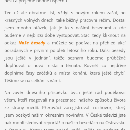
pěsti a přejeme hodně úspěchů.
Teď už ale obraťme list, vždyť s novým rokem začal, po
krásných volných dnech, také běžný pracovní režim. Dostal
jsem mnoho otázek, jak je to s našimi besedami a kde
budeme v nejbližší době vystupovat. Stačí tedy kliknout na
odkaz
Naše besedy
a můžete se podívat na přehled akcí
pořádaných v prvním pololetí letošního roku. Další besedy
jsou ještě v jednání, takže seznam budeme průběžně
doplňovat o nová místa a témata. Rovněž co nejdříve
doplníme časy začátků a místa konání, která ještě chybí.
Těšíme se na setkání s vámi.
Na závěr dnešního příspěvku bych ještě rád poděkoval
všem, kteří reagovali na prezentaci našeho způsobu života
ze strany médií. Přerováci zaregistrovali rozhovor, který
jsem poskytl našim okresním novinám. V České televizi jste
pak mohli sledovat reportáž o našich besedách na Ostravsku