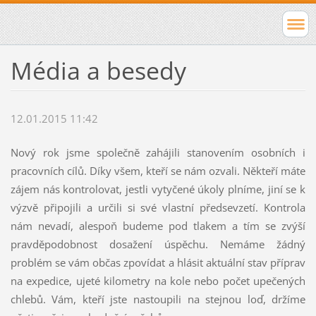
Média a besedy
12.01.2015 11:42
Nový rok jsme společně zahájili stanovením osobních i
pracovních cílů. Díky všem, kteří se nám ozvali. Někteří máte
zájem nás kontrolovat, jestli vytyčené úkoly plníme, jiní se k
výzvě připojili a určili si své vlastní předsevzetí. Kontrola
nám nevadí, alespoň budeme pod tlakem a tím se zvýší
pravděpodobnost dosažení úspěchu. Nemáme žádný
problém se vám občas zpovídat a hlásit aktuální stav příprav
na expedice, ujeté kilometry na kole nebo počet upečených
chlebů. Vám, kteří jste nastoupili na stejnou loď, držíme