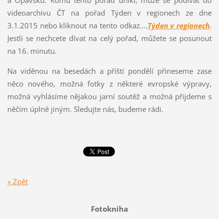
a Opavsku. Komu tento pořad unikl, může se podívat do
videoarchivu ČT na pořad Týden v regionech ze dne
3.1.2015 nebo kliknout na tento odkaz....
Týden v regionech
.
Jestli se nechcete dívat na celý pořad, můžete se posunout
na 16. minutu.
Na viděnou na besedách a příští pondělí přineseme zase
něco nového, možná fotky z některé evropské výpravy,
možná vyhlásíme nějakou jarní soutěž a možná přijdeme s
něčím úplně jiným. Sledujte nás, budeme rádi.
« Zpět
Fotokniha