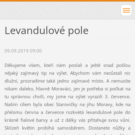
Levandulové pole
09.09.2019 09:00
Děkujeme všem, kteří nám poslali a ještě snad pošlou
nějaký zajímavý tip na výlet. Abychom vám nezůstali nic
dlužní, prozradíme také jedno zajímavé místo. A nemusíte
nikam daleko, hlavně Moraváci, jen je potřeba si počkat na
tu správnou chvíli, my jsme na výlet vyrazili 3. července.
Naším cílem byla obec Starovičky na jihu Moravy, kde na
přelomu června a července rozkvétá levandulové pole do
krásně fialové barvy a už z dálky vás přitahuje svou vůní.
Sklizeň květin probíhá samosběrem. Dostanete nůžky a