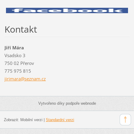
Kontakt
Jiří Mára
Vsadsko 3
750 02 Přerov
775 975 815
jirimara
@seznam.
cz
Vytvořeno díky podpoře webnode
Zobrazit:
Mobilní verzi
|
Standardní verzi