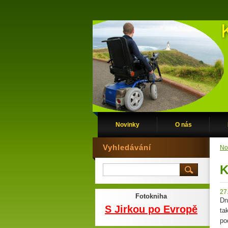
Novinky
O nás
Vyhledávání
No
K
27
Fotokniha
Dn
S Jirkou po Evropě
ta
po