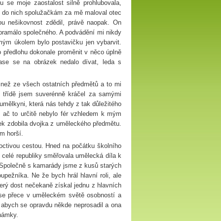
se moje zaostalost silně prohlubovala,
k do nich spolužačkám za mě maloval otec
u nešikovnost zdědil, právě naopak. On
 pramálo společného. A podvádění mi nikdy
 mým úkolem bylo postavičku jen vybarvit.
o předlohu dokonale proměnit v něco úplně
ase se na obrázek nedalo dívat, leda s
než ze všech ostatních předmětů a to mi
té třídě jsem suverénně kráčel za samými
 umělkyni, která nás tehdy z tak důležitého
, ač to určitě nebylo fér vzhledem k mým
ek zdobila dvojka z uměleckého předmětu.
m horší.
 poctivou cestou. Hned na počátku školního
 celé republiky směřovala umělecká díla k
a. Společně s kamarády jsme z kusů starých
oupežníka. Ne že bych hrál hlavní roli, ale
erý dost nečekaně získal jednu z hlavních
 se přece v uměleckém světě osobností a
, abych se opravdu někde neprosadil a ona
známky.