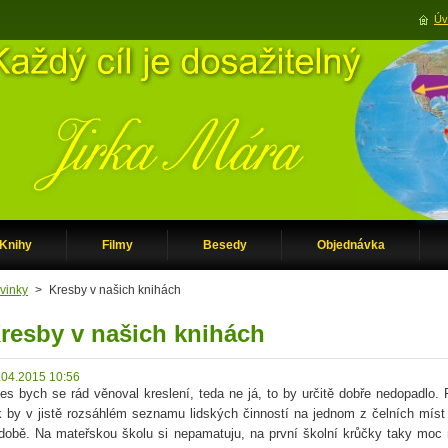
Úv
Knihy
Filmy
Besedy
Objednávka
vinky
>
Kresby v našich knihách
resby v našich knihách
.04.2015 10:56
es bych se rád věnoval kreslení, teda ne já, to by určitě dobře nedopadlo
k by v jistě rozsáhlém seznamu lidských činností na jednom z čelních míst 
době. Na mateřskou školu si nepamatuju, na první školní krůčky taky moc 