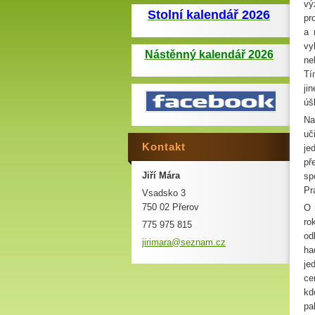
vý
Stolní kalendář 2026
pr
a 
vy
Nástěnný kalendář 2026
ne
Tí
ji
úš
Na
uč
Kontakt
je
př
Jiří Mára
sp
Pr
Vsadsko 3
750 02 Přerov
O 
ro
775 975 815
od
jirimara
@seznam.
cz
ha
je
ce
kd
pa