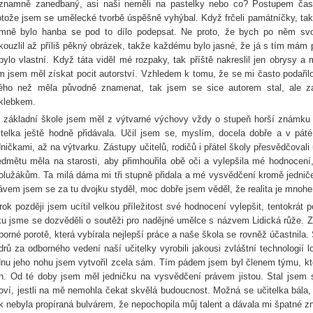
znamně zanedbaný, asi naši neměli na pastelky nebo co? Postupem času 
otože jsem se umělecké tvorbě úspěšně vyhýbal. Když frčeli památníčky, ta
mně bylo hanba se pod to dílo podepsat. Ne proto, že bych po něm svo
kouzlil až příliš pěkný obrázek, takže každému bylo jasné, že já s tím mám
bylo vlastní. Když táta viděl mé rozpaky, tak příště nakreslil jen obrysy a
m jsem měl získat pocit autorství. Vzhledem k tomu, že se mi často podařil
ného než měla původně znamenat, tak jsem se sice autorem stal, ale z
klebkem.
 základní škole jsem měl z výtvarné výchovy vždy o stupeň horší známku 
itelka ještě hodně přidávala. Učil jsem se, myslím, docela dobře a v pá
dničkami, až na výtvarku. Zástupy učitelů, rodičů i přátel školy přesvědčovali
edmětu měla na starosti, aby přimhouřila obě oči a vylepšila mé hodnocení
olužákům. Ta milá dáma mi tři stupně přidala a mé vysvědčení kromě jednič
ávem jsem se za tu dvojku styděl, moc dobře jsem věděl, že realita je mnohe
rok později jsem ucítil velkou příležitost své hodnocení vylepšit, tentokrát
ku jsme se dozvěděli o soutěži pro nadějné umělce s názvem Lidická růže. Z
borné porotě, která vybírala nejlepší práce a naše škola se rovněž účastnil
drů za odborného vedení naší učitelky vyrobili jakousi zvláštní technologií l
dnu jeho nohu jsem vytvořil zcela sám. Tím pádem jsem byl členem týmu, kt
n. Od té doby jsem měl jedničku na vysvědčení právem jistou. Stal jsem
oví, jestli na mě nemohla čekat skvělá budoucnost. Možná se učitelka bála
k nebyla propíraná bulvárem, že nepochopila můj talent a dávala mi špatné 