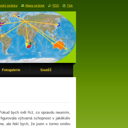
odní stránka
Mapa stránek
RSS
Tisk
Fotogalerie
Soutěž
. Pokud bych měl říct, co opravdu neumím,
figurovala výtvarná schopnost v jakékoliv
ne, ale řekl bych, že jsem v tomto směru