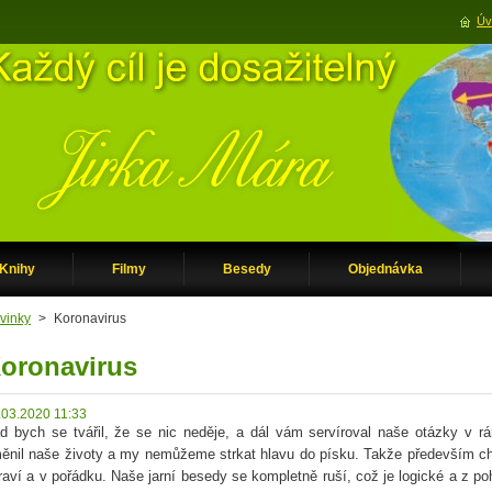
Úv
Knihy
Filmy
Besedy
Objednávka
vinky
>
Koronavirus
oronavirus
.03.2020 11:33
d bych se tvářil, že se nic neděje, a dál vám servíroval naše otázky v r
ěnil naše životy a my nemůžeme strkat hlavu do písku. Takže především ch
raví a v pořádku. Naše jarní besedy se kompletně ruší, což je logické a z po