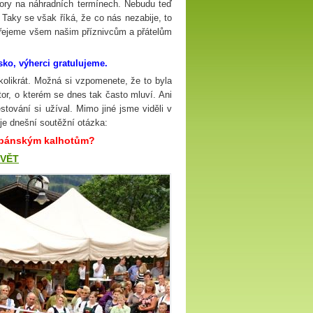
tory na náhradních termínech. Nebudu teď
 Taky se však říká, že co nás nezabije, to
. Přejeme všem našim příznivcům a přátelům
ko, výherci gratulujeme.
likrát. Možná si vzpomenete, že to byla
átor, o kterém se dnes tak často mluví. Ani
stování si užíval. Mimo jiné jsme viděli v
je dnešní soutěžní otázka:
a pánským kalhotům?
SVĚT