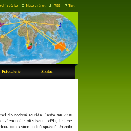
odní stránka
Mapa stránek
RSS
Tisk
Fotogalerie
Soutěž
ámci dlouhodobé soutěže. Jenže ten virus
ci všem našim příznivcům sdělit, že jsme
hledu boje s virem jediné správné. Jakmile