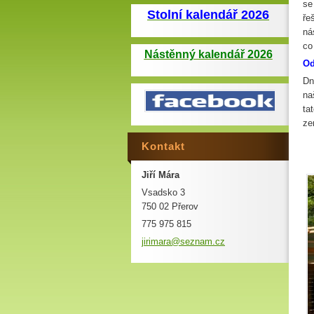
se
Stolní kalendář 2026
ře
ná
co
Nástěnný kalendář 2026
Od
Dn
na
ta
ze
Kontakt
Jiří Mára
Vsadsko 3
750 02 Přerov
775 975 815
jirimara
@seznam.
cz