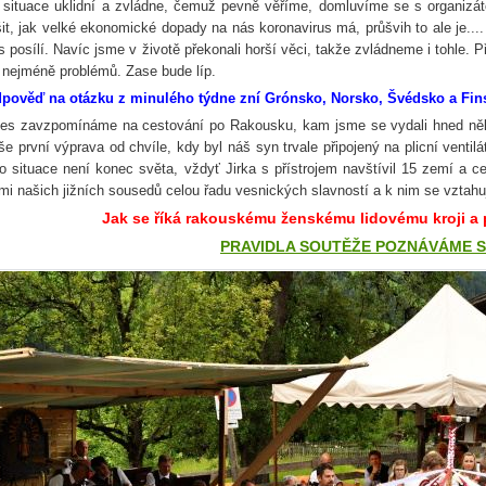
 situace uklidní a zvládne, čemuž pevně věříme, domluvíme se s organizá
šit, jak velké ekonomické dopady na nás koronavirus má, průšvih to ale je....
s posílí. Navíc jsme v životě překonali horší věci, takže zvládneme i tohle
 nejméně problémů. Zase bude líp.
pověď na otázku z minulého týdne zní Grónsko, Norsko, Švédsko a Fins
es zavzpomínáme na cestování po Rakousku, kam jsme se vydali hned něko
še první výprava od chvíle, kdy byl náš syn trvale připojený na plicní ventil
to situace není konec světa, vždyť Jirka s přístrojem navštívil 15 zemí a ce
mi našich jižních sousedů celou řadu vesnických slavností a k nim se vztahu
Jak se říká rakouskému ženskému lidovému kroji 
PRAVIDLA SOUTĚŽE POZNÁVÁME 