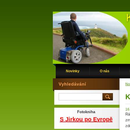
Novinky
O nás
Vyhledávání
No
K
16
Fotokniha
Rá
S Jirkou po Evropě
zm
zd