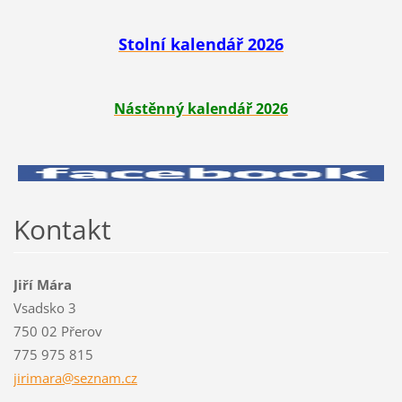
Stolní kalendář 2026
Nástěnný kalendář 2026
Kontakt
Jiří Mára
Vsadsko 3
750 02 Přerov
775 975 815
jirimara
@seznam.
cz