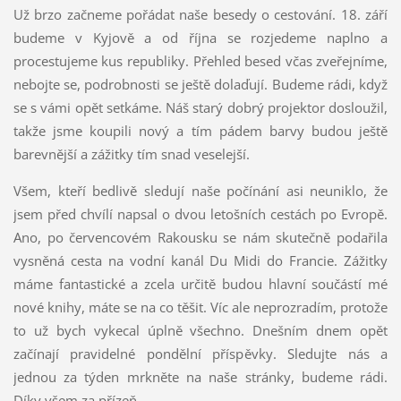
Už brzo začneme pořádat naše besedy o cestování. 18. září
budeme v Kyjově a od října se rozjedeme naplno a
procestujeme kus republiky. Přehled besed včas zveřejníme,
nebojte se, podrobnosti se ještě dolaďují. Budeme rádi, když
se s vámi opět setkáme. Náš starý dobrý projektor dosloužil,
takže jsme koupili nový a tím pádem barvy budou ještě
barevnější a zážitky tím snad veselejší.
Všem, kteří bedlivě sledují naše počínání asi neuniklo, že
jsem před chvílí napsal o dvou letošních cestách po Evropě.
Ano, po červencovém Rakousku se nám skutečně podařila
vysněná cesta na vodní kanál Du Midi do Francie. Zážitky
máme fantastické a zcela určitě budou hlavní součástí mé
nové knihy, máte se na co těšit. Víc ale neprozradím, protože
to už bych vykecal úplně všechno. Dnešním dnem opět
začínají pravidelné pondělní příspěvky. Sledujte nás a
jednou za týden mrkněte na naše stránky, budeme rádi.
Díky všem za přízeň.