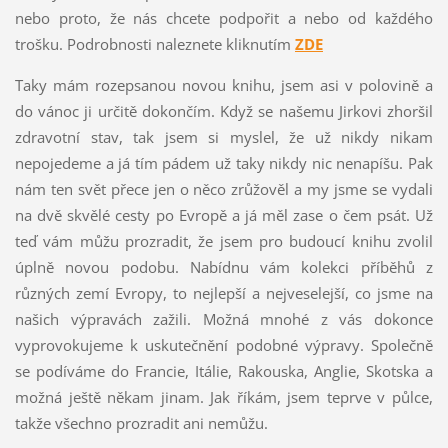
nebo proto, že nás chcete podpořit a nebo od každého
trošku. Podrobnosti naleznete kliknutím
ZDE
Taky mám rozepsanou novou knihu, jsem asi v polovině a
do vánoc ji určitě dokončím. Když se našemu Jirkovi zhoršil
zdravotní stav, tak jsem si myslel, že už nikdy nikam
nepojedeme a já tím pádem už taky nikdy nic nenapíšu. Pak
nám ten svět přece jen o něco zrůžověl a my jsme se vydali
na dvě skvělé cesty po Evropě a já měl zase o čem psát. Už
teď vám můžu prozradit, že jsem pro budoucí knihu zvolil
úplně novou podobu. Nabídnu vám kolekci příběhů z
různých zemí Evropy, to nejlepší a nejveselejší, co jsme na
našich výpravách zažili. Možná mnohé z vás dokonce
vyprovokujeme k uskutečnění podobné výpravy. Společně
se podíváme do Francie, Itálie, Rakouska, Anglie, Skotska a
možná ještě někam jinam. Jak říkám, jsem teprve v půlce,
takže všechno prozradit ani nemůžu.