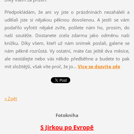
Předpokládám, že ani vy jste o prázdninách nezaháleli a
udělali jste si nějakou pěknou dovolenou. A jestli se vám
podařilo vyfotit nějaké zvíře, pošlete nám ho, prosím, do
naší soutěže. Dostanete zcela zdarma jako odměnu naši
knížku. Díky všem, kteří už nám snímek poslali, galerie se
nám pěkně rozrůstá. Vy ostatní, máte čas ještě dva měsíce,
ale neotálejte nebo vás někdo předběhne a budete to pak
mít složitější, však víte proč, že jo...
Více se dozvíte zde
« Zpět
Fotokniha
S Jirkou po Evropě