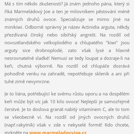
Má s tím někdo zkušenosti? Já znám jednoho pána, který si
říká Marmeládový Joe a ten je milovníkem pěstování méně
známých druhů ovoce. Specializuje se mimo jiné na
minikiwi. Odborně správný je název Actinidia arguta, někdy
přezdívaná čínský nebo sibiřský angrešt. Na rozdíl od
novozélandského velkoplodého a chlupatého "kiwi" jsou
arguty sice drobnoplodé, zato však lysé a hlavně
nesrovnatelně sladké! Nemusí se tedy loupat a dozraje-li na
keři, chutná výborně. Na rozdíl od chlupáče dozrává
pohodlně venku na zahradě, nepotřebuje skleník a ani při
tuhé zimě nevymrzne.
Je to liána, potřebující ke svému růstu oporu a na dospělém
keři může být víc jak 10 kilo ovoce! Nejlepší je samozřejmě
čerstvé. Je to doslova granát nabitý vitamínem C, ale to tom
se všeobecně ví. Na rozdíl od jiných ovocných druhů
(např.rakytník) však v zde v nekyselé formě! Kdo chcete,
mrkněte na
www.marmeladovyjoe.cz