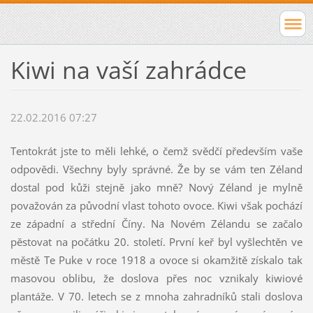
Kiwi na vaší zahrádce
22.02.2016 07:27
Tentokrát jste to měli lehké, o čemž svědčí především vaše
odpovědi. Všechny byly správné. Že by se vám ten Zéland
dostal pod kůži stejně jako mně? Nový Zéland je mylně
považován za původní vlast tohoto ovoce. Kiwi však pochází
ze západní a střední Číny. Na Novém Zélandu se začalo
pěstovat na počátku 20. století. První keř byl vyšlechtěn ve
městě Te Puke v roce 1918 a ovoce si okamžitě získalo tak
masovou oblibu, že doslova přes noc vznikaly kiwiové
plantáže. V 70. letech se z mnoha zahradníků stali doslova