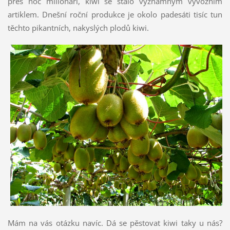
přes noc milionáři, kiwi se stalo významným vývozním
artiklem. Dnešní roční produkce je okolo padesáti tisíc tun
těchto pikantních, nakyslých plodů kiwi.
Mám na vás otázku navíc. Dá se pěstovat kiwi taky u nás?