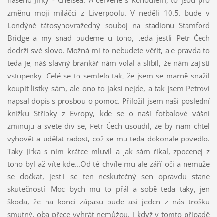
změnu moji miláčci z Liverpoolu. V neděli 10.5. bude v
Londýně tátosynovražedný souboj na stadionu Stamford
Bridge a my snad budeme u toho, teda jestli Petr Čech
dodrží své slovo. Možná mi to nebudete věřit, ale pravda to
teda je, náš slavný brankář nám volal a slíbil, že nám zajistí
vstupenky. Celé se to semlelo tak, že jsem se marně snažil
koupit lístky sám, ale ono to jaksi nejde, a tak jsem Petrovi
napsal dopis s prosbou o pomoc. Přiložil jsem naši poslední
knížku Střípky z Evropy, kde se o naší fotbalové vášni
zmiňuju a světe div se, Petr Čech usoudil, že by nám chtěl
vyhovět a udělat radost, což se mu teda dokonale povedlo.
Taky Jirka s ním krátce mluvil a jak sám říkal, zpocenej z
toho byl až víte kde...Od té chvíle mu ale září oči a nemůže
se dočkat, jestli se ten neskutečný sen opravdu stane
skutečností. Moc bych mu to přál a sobě teda taky, jen
škoda, že na konci zápasu bude asi jeden z nás trošku
smutný, oba přece vyhrát nemůžou. I když v tomto případě