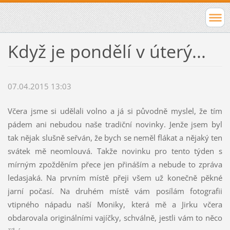
Když je pondělí v úterý...
07.04.2015 13:03
Včera jsme si udělali volno a já si původně myslel, že tím
pádem ani nebudou naše tradiční novinky. Jenže jsem byl
tak nějak slušně seřván, že bych se neměl flákat a nějaký ten
svátek mě neomlouvá. Takže novinku pro tento týden s
mírným zpožděním přece jen přináším a nebude to zpráva
ledasjaká. Na prvním místě přeji všem už konečně pěkné
jarní počasí. Na druhém místě vám posílám fotografii
vtipného nápadu naší Moniky, která mě a Jirku včera
obdarovala originálními vajíčky, schválně, jestli vám to něco