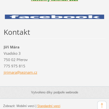
Kontakt
Jiří Mára
Vsadsko 3
750 02 Přerov
775 975 815
jirimara
@seznam.
cz
Vytvořeno díky podpoře webnode
Zobrazit:
Mobilní verzi
|
Standardní verzi