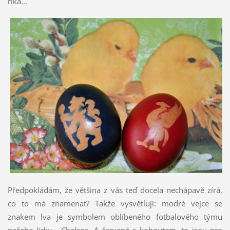
říká...
Předpokládám, že většina z vás teď docela nechápavě zírá,
co to má znamenat? Takže vysvětluji: modré vejce se
znakem lva je symbolem oblíbeného fotbalového týmu
našeho Jirky - Chelsea. A červené s kohoutem, to jsou pro