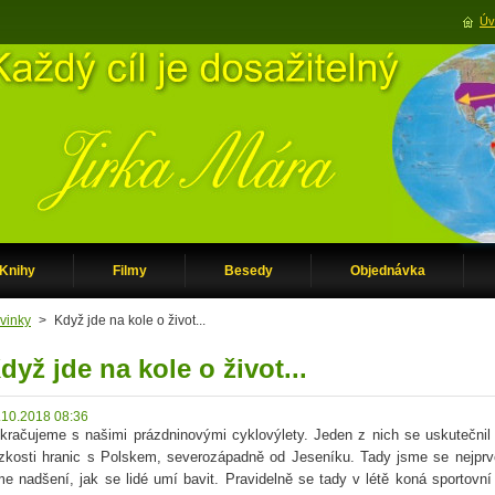
Úv
Knihy
Filmy
Besedy
Objednávka
vinky
>
Když jde na kole o život...
dyž jde na kole o život...
.10.2018 08:36
kračujeme s našimi prázdninovými cyklovýlety. Jeden z nich se uskutečnil
ízkosti hranic s Polskem, severozápadně od Jeseníku. Tady jsme se nejprve
me nadšení, jak se lidé umí bavit. Pravidelně se tady v létě koná sportov