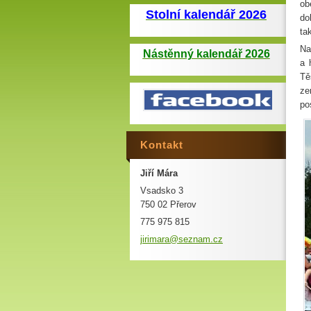
ob
Stolní kalendář 2026
do
tak
Na
Nástěnný kalendář 2026
a 
Tě
ze
po
Kontakt
Jiří Mára
Vsadsko 3
750 02 Přerov
775 975 815
jirimara
@seznam.
cz