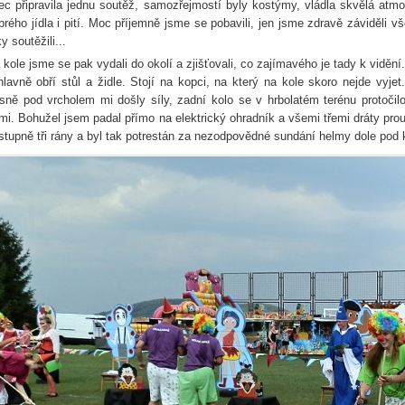
ec připravila jednu soutěž, samozřejmostí byly kostýmy, vládla skvělá atm
brého jídla i pití. Moc příjemně jsme se pobavili, jen jsme zdravě záviděli
y soutěžili...
 kole jsme se pak vydali do okolí a zjišťovali, co zajímavého je tady k viděn
hlavně obří stůl a židle. Stojí na kopci, na který na kole skoro nejde vyje
sně pod vrcholem mi došly síly, zadní kolo se v hrbolatém terénu protočil
mi. Bohužel jsem padal přímo na elektrický ohradník a všemi třemi dráty pro
stupně tři rány a byl tak potrestán za nezodpovědné sundání helmy dole pod