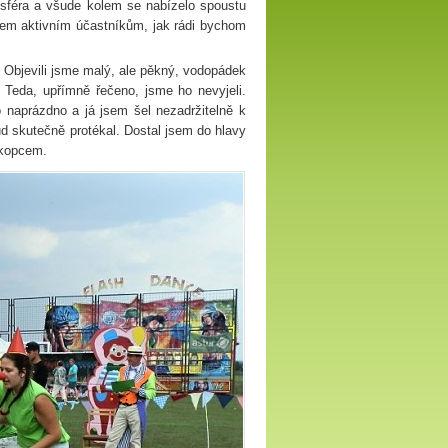
osféra a všude kolem se nabízelo spoustu
 všem aktivním účastníkům, jak rádi bychom
í. Objevili jsme malý, ale pěkný, vodopádek
t. Teda, upřímně řečeno, jsme ho nevyjeli.
o naprázdno a já jsem šel nezadržitelně k
ud skutečně protékal. Dostal jsem do hlavy
 kopcem.