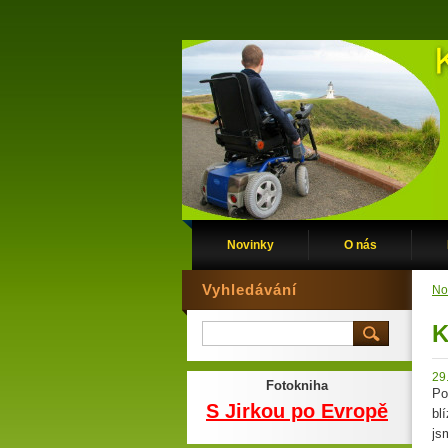
Novinky
O nás
Vyhledávání
No
K
29
Fotokniha
Po
S Jirkou po Evropě
bl
js