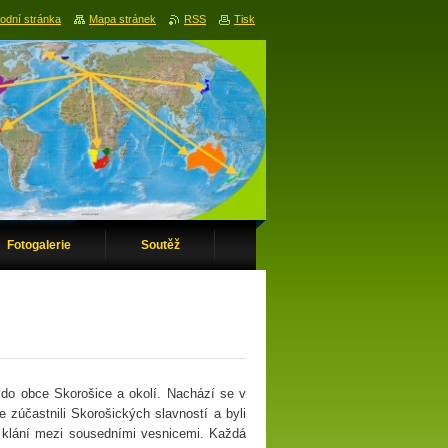
odní stránka
Mapa stránek
RSS
Tisk
Fotogalerie
Soutěž
 do obce Skorošice a okolí. Nachází se v
 zúčastnili Skorošických slavností a byli
ní klání mezi sousedními vesnicemi. Každá