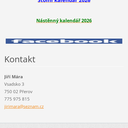
Stolní kalendář 2026
Nástěnný kalendář 2026
Kontakt
Jiří Mára
Vsadsko 3
750 02 Přerov
775 975 815
jirimara
@seznam.
cz