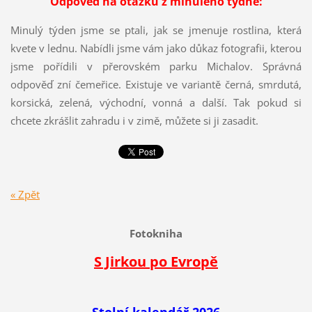
Odpověď na otázku z minulého týdne:
Minulý týden jsme se ptali, jak se jmenuje rostlina, která
kvete v lednu. Nabídli jsme vám jako důkaz fotografii, kterou
jsme pořídili v přerovském parku Michalov. Správná
odpověď zní čemeřice. Existuje ve variantě černá, smrdutá,
korsická, zelená, východní, vonná a další. Tak pokud si
chcete zkrášlit zahradu i v zimě, můžete si ji zasadit.
« Zpět
Fotokniha
S Jirkou po Evropě