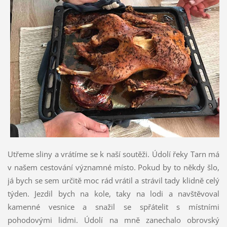
Utřeme sliny a vrátíme se k naší soutěži. Údolí řeky Tarn má
v našem cestování významné místo. Pokud by to někdy šlo,
já bych se sem určitě moc rád vrátil a strávil tady klidně celý
týden. Jezdil bych na kole, taky na lodi a navštěvoval
kamenné vesnice a snažil se spřátelit s místními
pohodovými lidmi. Údolí na mně zanechalo obrovský