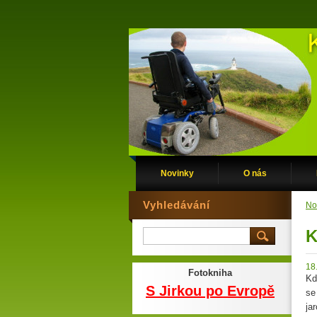
Novinky
O nás
Vyhledávání
No
K
18
Fotokniha
Kd
S Jirkou po Evropě
se
ja