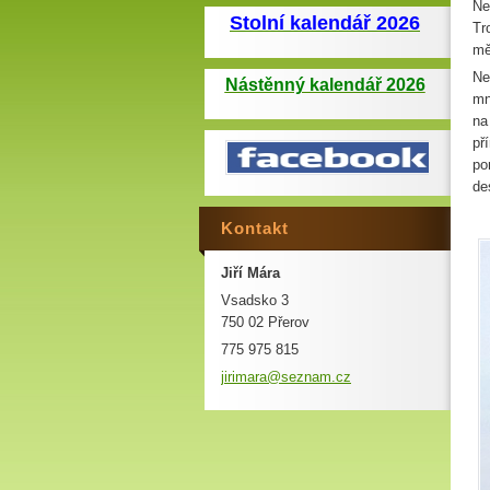
Ne
Stolní kalendář 2026
Tr
mě
Ne
Nástěnný kalendář 2026
mn
na
př
po
de
Kontakt
Jiří Mára
Vsadsko 3
750 02 Přerov
775 975 815
jirimara
@seznam.
cz