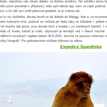
bojte, nepoženu vás nikam daleko za drahou exotikou. Na začátku února by
ošku jsme pomáhali s přípravou, teda spíš dávali tipy, kam se zajet podívat.
síc a že náš syn uměl plánovat parádně, to je známá věc.
ní to nic složitého, docela levně se dá doletět do Malagy, kde si za rozumno
oho krásných míst, podívat se můžete jet třeba taky na Gibraltar = jediné mí
 ně musíte dát pozor, jsou docela drzé a kradou i ze zavřených batohů. I 
íroda už kvete, turistů je málo, ubytování je levnější než v hlavní sezóně
ndělních novinkách najdete datum 30.8.2015, dozvíte se spoustu informací o
sítky fotografií. Pro jednoduchost můžete kliknout na odkaz:
Expedice Španělsko