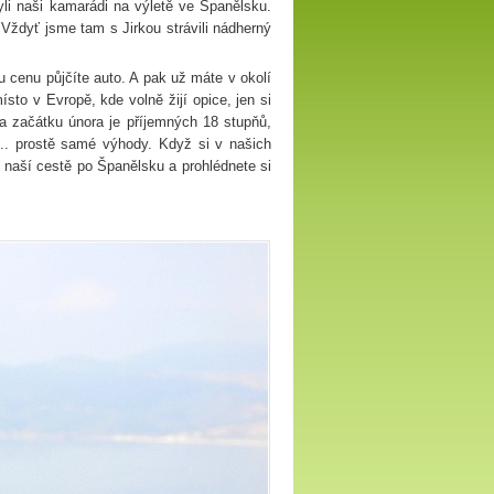
li naši kamarádi na výletě ve Španělsku.
 Vždyť jsme tam s Jirkou strávili nádherný
u cenu půjčíte auto. A pak už máte v okolí
sto v Evropě, kde volně žijí opice, jen si
na začátku února je příjemných 18 stupňů,
 ... prostě samé výhody. Když si v našich
 naší cestě po Španělsku a prohlédnete si