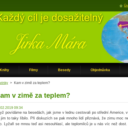
Úv
Knihy
Filmy
Besedy
Objednávka
vinky
>
Kam v zimě za teplem?
am v zimě za teplem?
.02.2019 09:34
yž povídáme na besedách, jak jsme v lednu cestovali po střední Americe, v
 jim to taky líbilo. Při diskuzích se pak mnoho lidí přiznává, že zimu mo
ro. Lyžaři se mnou teď asi nesouhlasí, ale teplomilců je u nás víc než dost