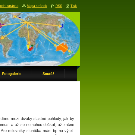
odní stránka
Mapa stránek
RSS
Tisk
Fotogalerie
Soutěž
idíme mezi diváky slastné pohledy, jak by
c nemusí a už se nemohou dočkat, až začne
. Pro milovníky sluníčka mám tip na výlet.