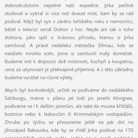
dobrodružstvím nejedné naší expedice. Jirka pečlivě
studoval a vybral si více než dvacet míst, kam by se rád
podíval. Když byl syn v závěru loňského roku v nemocnici,
běžel v televizi seriál Doktor z hor. Nejde ani tak o toho
doktora, jako spíš o krásnou přírodu, kterou si Jirka
zamiloval. A právě nedaleko městečka Ellmau, kde se
natáčelo mnoho scén, jsme si zamluvili malý domeček.
Budeme mít k dispozici dvě místnosti, kuchyň a koupelnu,
cena za ubytování je překvapivě příjemná. A z této základny
budeme vyrážet na různé výlety.
Abych byl konkrétnější, určitě se podíváme do nedalekého
Salzburgu, máme v plánu jet lodí po jezeře Königsee,
podíváme se i k dalším jezerům, ale také do muzea křišťálů,
kostnice nebo k ledovcům či Krimmelským vodopádům.
Zhruba po týdnu se přesuneme ještě na pár dní na
jihozápad Rakouska, kde by se chtěl Jirka podívat na 170