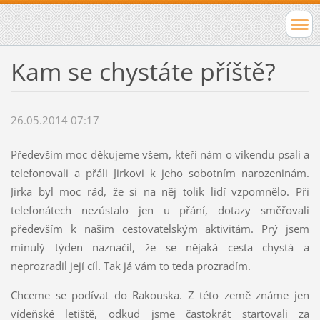
Kam se chystáte příště?
26.05.2014 07:17
Především moc děkujeme všem, kteří nám o víkendu psali a
telefonovali a přáli Jirkovi k jeho sobotním narozeninám.
Jirka byl moc rád, že si na něj tolik lidí vzpomnělo. Při
telefonátech nezůstalo jen u přání, dotazy směřovali
především k našim cestovatelským aktivitám. Prý jsem
minulý týden naznačil, že se nějaká cesta chystá a
neprozradil její cíl. Tak já vám to teda prozradím.
Chceme se podívat do Rakouska. Z této země známe jen
vídeňské letiště, odkud jsme častokrát startovali za