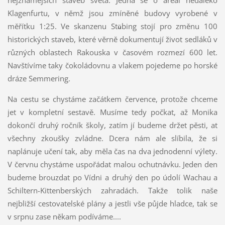
nejznámějších staveb světa. Jedná se o areál nedaleko
Klagenfurtu, v němž jsou zmíněné budovy vyrobené v
měřítku 1:25. Ve skanzenu St
bing stojí pro změnu 100
ü
historických staveb, které věrně dokumentují život sedláků v
různých oblastech Rakouska v časovém rozmezí 600 let.
Navštívíme taky čokoládovnu a vlakem pojedeme po horské
dráze Semmering.
Na cestu se chystáme začátkem července, protože chceme
jet v kompletní sestavě. Musíme tedy počkat, až Monika
dokončí druhý ročník školy, zatím jí budeme držet pěsti, ať
všechny zkoušky zvládne. Dcera nám ale slíbila, že si
naplánuje učení tak, aby měla čas na dva jednodenní výlety.
V červnu chystáme uspořádat malou ochutnávku. Jeden den
budeme brouzdat po Vídni a druhý den po údolí Wachau a
Schiltern-Kittenberských zahradách. Takže tolik naše
nejbližší cestovatelské plány a jestli vše půjde hladce, tak se
v srpnu zase někam podíváme....