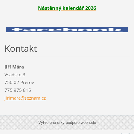
Nástěnný kalendář 2026
Kontakt
Jiří Mára
Vsadsko 3
750 02 Přerov
775 975 815
jirimara
@seznam.
cz
Vytvořeno díky podpoře webnode