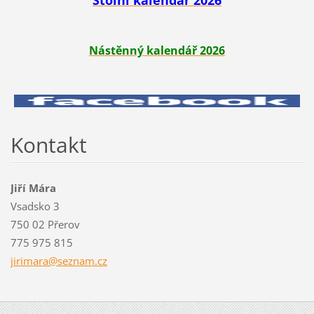
Stolní kalendář 2026
Nástěnný kalendář 2026
Kontakt
Jiří Mára
Vsadsko 3
750 02 Přerov
775 975 815
jirimara
@seznam.
cz