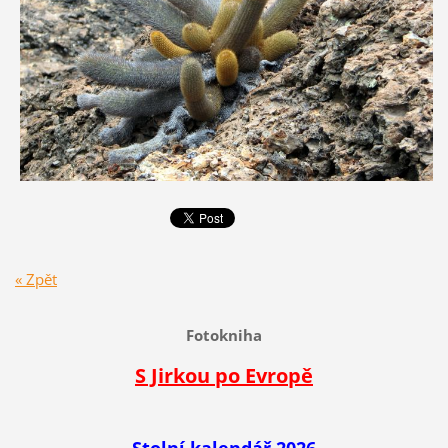
« Zpět
Fotokniha
S Jirkou po Evropě