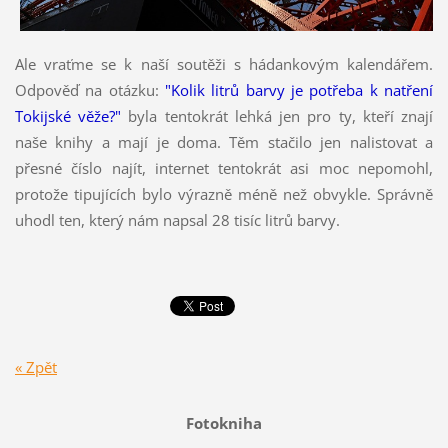
Ale vraťme se k naší soutěži s hádankovým kalendářem.
Odpověď na otázku:
"Kolik litrů barvy je potřeba k natření
Tokijské věže?"
byla tentokrát lehká jen pro ty, kteří znají
naše knihy a mají je doma. Těm stačilo jen nalistovat a
přesné číslo najít, internet tentokrát asi moc nepomohl,
protože tipujících bylo výrazně méně než obvykle. Správně
uhodl ten, který nám napsal 28 tisíc litrů barvy.
« Zpět
Fotokniha