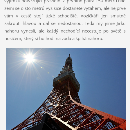
výjimku potvrzující pravidlo. Z prvního patra 150 metrů nad
zemí se o sto metrů výš sice dostanete výtahem, ale nejprve
vám v cestě stojí úzké schodiště. Vozíčkáři jen smutně
zakroutí hlavou a dál se nedostanou. Teda my jsme Jirku
nahoru vynesli, ale každý nechodící necestuje po světě s
nosičem, který si ho hodí na záda a šplhá nahoru.