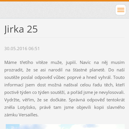
Jirka 25
30.05.2016 06:51
Máme třetího vítěze muže, jupííí. Navíc na něj musím
prozradit, že se asi narodil na šťastné planetě. Do naší
soutěže poslal odpověď vůbec poprvé a hned vyhrál. Touto
informací jsem dost možná naštval celou řadu těch, kteří
poctivě týden co týden soutěží, a pořád jsme je nevylosovali.
Vydržte, věřím, že se dočkáte. Správná odpověď tentokrát
zněla Lotyšsko, právě tam jsme objevili kopii slavného
zámku Versailles.