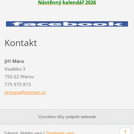
Nástěnný kalendář 2026
Kontakt
Jiří Mára
Vsadsko 3
750 02 Přerov
775 975 815
jirimara
@seznam.
cz
Vytvořeno díky podpoře webnode
Zobrazit:
Mobilní verzi
|
Standardní verzi