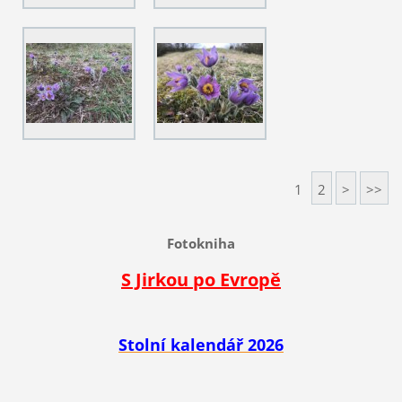
1
2
>
>>
Fotokniha
S Jirkou po Evropě
Stolní kalendář 2026