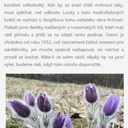
koniklec velkokvětý. Kdo by se snad chtěl mrknout taky,
musí spěchat, než odkvete. Louky s tisíci modrofialových
květů se nachází u Strejčkova lomu nedaleko obce Krčmaň.
Potkali jsme desítky nadšených a rozesmátých lidí, kteří mají
rádi přírodu a přišli se na zdejší raritu podívat. Území je
chráněno od roku 1952, což neznamená žádné omezení pro
návštěvníky, jen musíte opatrně našlapovat, nic netrhat a
prostě se kochat. Máte-li ve svém okolí nějaký tip na jarní
výlet, budeme rádi, když nám cokoliv doporučíte.