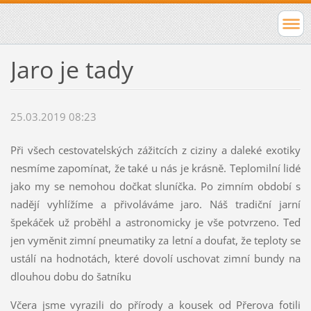
Jaro je tady
25.03.2019 08:23
Při všech cestovatelských zážitcích z ciziny a daleké exotiky
nesmíme zapomínat, že také u nás je krásně. Teplomilní lidé
jako my se nemohou dočkat sluníčka. Po zimním období s
nadějí vyhlížíme a přivoláváme jaro. Náš tradiční jarní
špekáček už proběhl a astronomicky je vše potvrzeno. Teď
jen vyměnit zimní pneumatiky za letní a doufat, že teploty se
ustálí na hodnotách, které dovolí uschovat zimní bundy na
dlouhou dobu do šatníku
Včera jsme vyrazili do přírody a kousek od Přerova fotili