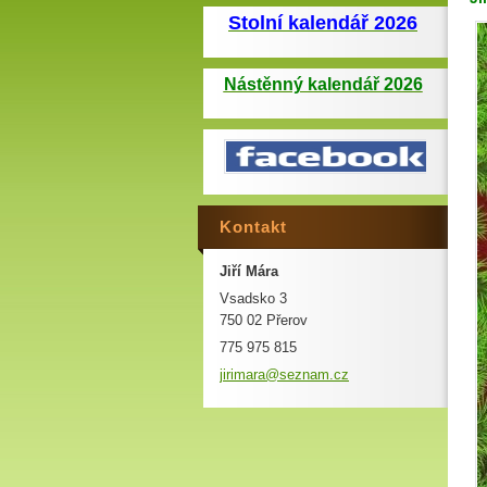
Stolní kalendář 2026
Nástěnný kalendář 2026
Kontakt
Jiří Mára
Vsadsko 3
750 02 Přerov
775 975 815
jirimara
@seznam.
cz