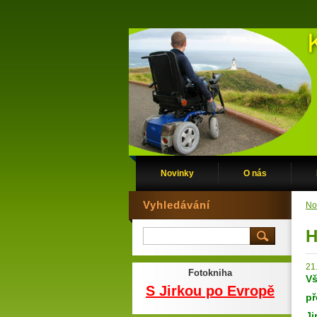
Novinky
O nás
Vyhledávání
No
H
21
Fotokniha
Vš
S Jirkou po Evropě
př
Ji