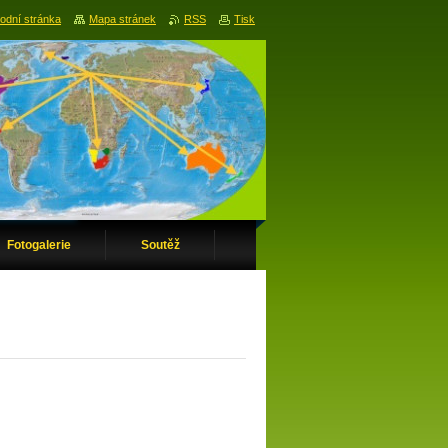
odní stránka
Mapa stránek
RSS
Tisk
Fotogalerie
Soutěž