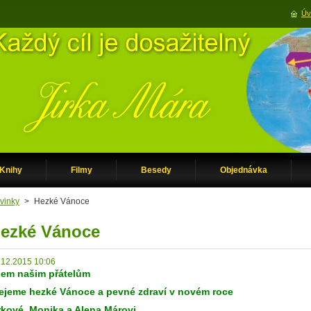
Úv
Knihy
Filmy
Besedy
Objednávka
vinky
>
Hezké Vánoce
ezké Vánoce
.12.2015 10:06
em našim přátelům
ejeme hezké Vánoce a pevné zdraví v novém roce
rkové, Monika a Alena Márovi