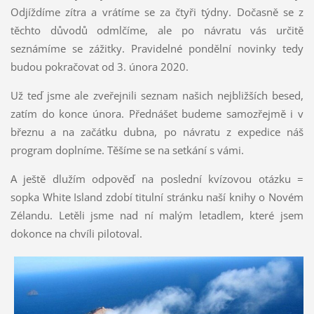
Odjíždíme zítra a vrátíme se za čtyři týdny. Dočasně se z
těchto důvodů odmlčíme, ale po návratu vás určitě
seznámíme se zážitky. Pravidelné pondělní novinky tedy
budou pokračovat od 3. února 2020.
Už teď jsme ale zveřejnili seznam našich nejbližších besed,
zatím do konce února. Přednášet budeme samozřejmě i v
březnu a na začátku dubna, po návratu z expedice náš
program doplníme. Těšíme se na setkání s vámi.
A ještě dlužím odpověď na poslední kvízovou otázku =
sopka White Island zdobí titulní stránku naší knihy o Novém
Zélandu. Letěli jsme nad ní malým letadlem, které jsem
dokonce na chvíli pilotoval.