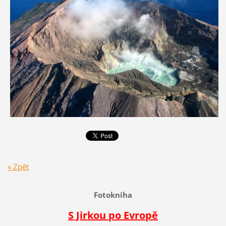
« Zpět
Fotokniha
S Jirkou po Evropě