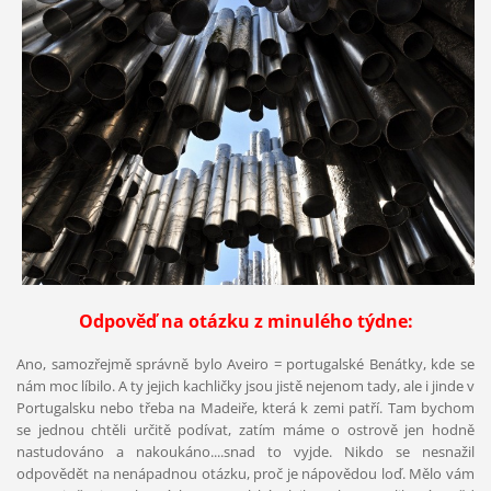
Odpověď na otázku z minulého týdne:
Ano, samozřejmě správně bylo Aveiro = portugalské Benátky, kde se
nám moc líbilo. A ty jejich kachličky jsou jistě nejenom tady, ale i jinde v
Portugalsku nebo třeba na Madeiře, která k zemi patří. Tam bychom
se jednou chtěli určitě podívat, zatím máme o ostrově jen hodně
nastudováno a nakoukáno....snad to vyjde. Nikdo se nesnažil
odpovědět na nenápadnou otázku, proč je nápovědou loď. Mělo vám