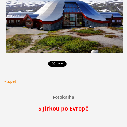
« Zpět
Fotokniha
S Jirkou po Evropě