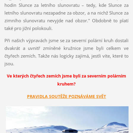
hodin Slunce za letního slunovratu – tedy, kde Slunce za
letního slunovratu nezapadne za obzor, a na nichž Slunce za
zimního slunovratu nevyjde nad obzor." Obdobně to platí
také pro jižní polokouli.
Př
i našich výpravách jsme se za severní polární kruh dostali
dvakrát a uvnitř zmíněné kružnice jsme byli celkem ve
čtyřech zemích. Takže nás logicky zajímá, jestli víte, které to
jsou.
Ve kterých čtyřech zemích jsme byli za severním polárním
kruhem?
PRAVIDLA SOUTĚŽE POZNÁVÁME SVĚT