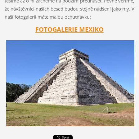
těšíme až o ní začneme na podzim přednášet. Pevně věříme,
že návštěvníci našich besed budou stejně nadšení jako my. V
naší fotogalerii máte malou ochutnávku:
FOTOGALERIE MEXIKO