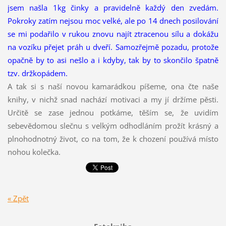
jsem našla 1kg činky a pravidelně každý den zvedám.
Pokroky zatím nejsou moc velké, ale po 14 dnech posilování
se mi podařilo v rukou znovu najít ztracenou sílu a dokážu
na vozíku přejet práh u dveří. Samozřejmě pozadu, protože
opačně by to asi nešlo a i kdyby, tak by to skončilo špatně
tzv. držkopádem.
A tak si s naší novou kamarádkou píšeme, ona čte naše
knihy, v nichž snad nachází motivaci a my jí držíme pěsti.
Určitě se zase jednou potkáme, těším se, že uvidím
sebevědomou slečnu s velkým odhodláním prožít krásný a
plnohodnotný život, co na tom, že k chození používá místo
nohou kolečka.
« Zpět