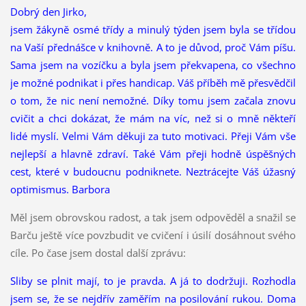
Dobrý den Jirko,
jsem žákyně osmé třídy a minulý týden jsem byla se třídou
na Vaší přednášce v knihovně. A to je důvod, proč Vám píšu.
Sama jsem na vozíčku a byla jsem překvapena, co všechno
je možné podnikat i přes handicap. Váš příběh mě přesvědčil
o tom, že nic není nemožné. Díky tomu jsem začala znovu
cvičit a chci dokázat, že mám na víc, než si o mně někteří
lidé myslí. Velmi Vám děkuji za tuto motivaci. Přeji Vám vše
nejlepší a hlavně zdraví. Také Vám přeji hodně úspěšných
cest, které v budoucnu podniknete. Neztrácejte Váš úžasný
optimismus. Barbora
Měl jsem obrovskou radost, a tak jsem odpověděl a snažil se
Barču ještě více povzbudit ve cvičení i úsilí dosáhnout svého
cíle. Po čase jsem dostal další zprávu:
Sliby se plnit mají, to je pravda. A já to dodržuji. Rozhodla
jsem se, že se nejdřív zaměřím na posilování rukou. Doma