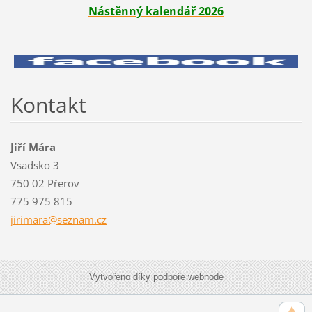
Nástěnný kalendář 2026
Kontakt
Jiří Mára
Vsadsko 3
750 02 Přerov
775 975 815
jirimara
@seznam.
cz
Vytvořeno díky podpoře webnode