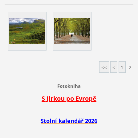
<<
<
1
2
Fotokniha
S Jirkou po Evropě
Stolní kalendář 2026