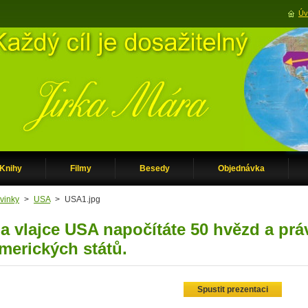
Úv
Knihy
Filmy
Besedy
Objednávka
vinky
>
USA
>
USA1.jpg
a vlajce USA napočítáte 50 hvězd a právě
merických států.
Spustit prezentaci