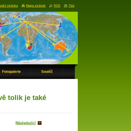
odní stránka
Mapa stránek
RSS
Tisk
Fotogalerie
Soutěž
 tolik je také
Následující