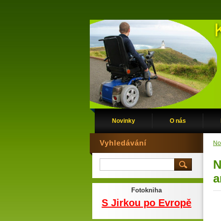
Novinky
O nás
Vyhledávání
No
N
a
Fotokniha
S Jirkou po Evropě