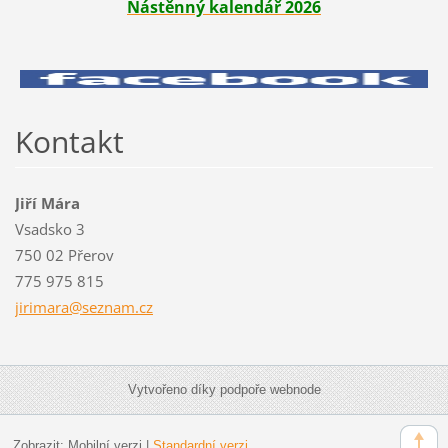
Nástěnný kalendář 2026
Kontakt
Jiří Mára
Vsadsko 3
750 02 Přerov
775 975 815
jirimara
@seznam.
cz
Vytvořeno díky podpoře webnode
Zobrazit:
Mobilní verzi
|
Standardní verzi