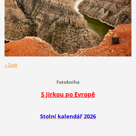
« Zpět
Fotokniha
S Jirkou po Evropě
Stolní kalendář 2026