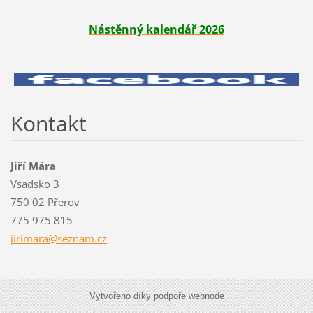
Nástěnný kalendář 2026
Kontakt
Jiří Mára
Vsadsko 3
750 02 Přerov
775 975 815
jirimara
@seznam.
cz
Vytvořeno díky podpoře webnode