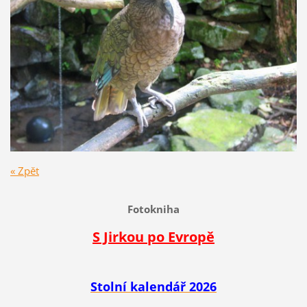
« Zpět
Fotokniha
S Jirkou po Evropě
Stolní kalendář 2026