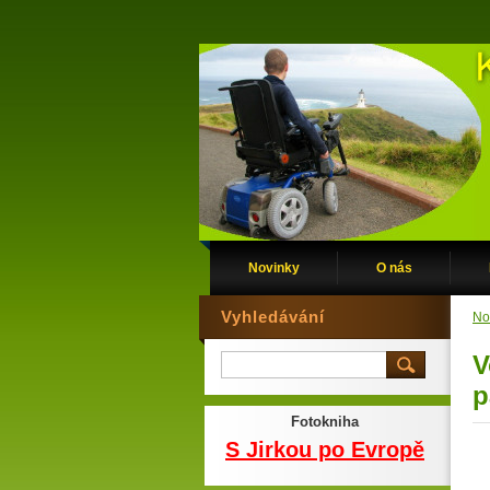
Novinky
O nás
Vyhledávání
No
V
p
Fotokniha
S Jirkou po Evropě