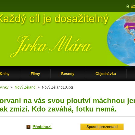
Úv
Knihy
Filmy
Besedy
Objednávka
vinky
>
Nový Zéland
>
Nový Zéland10.jpg
orvani na vás svou ploutví máchnou jen
ak zmizí. Kdo zaváhá, fotku nemá.
Předchozí
Spustit prezentaci