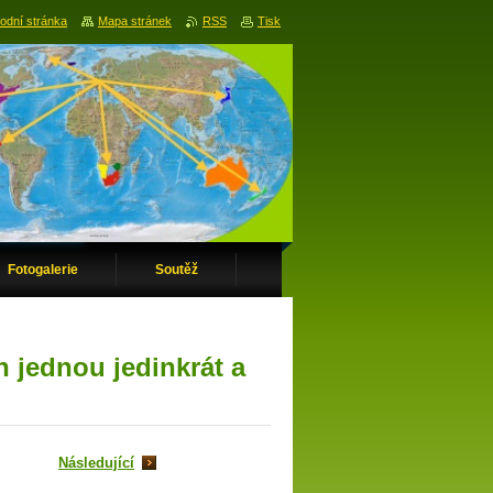
odní stránka
Mapa stránek
RSS
Tisk
Fotogalerie
Soutěž
 jednou jedinkrát a
Následující