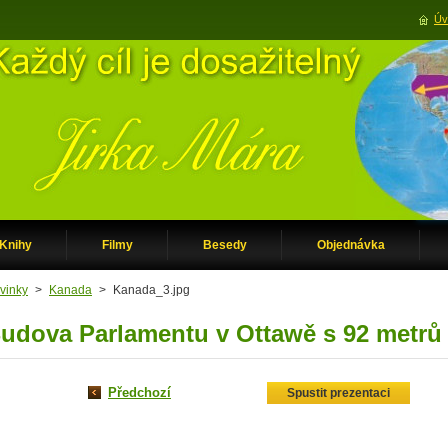
Úv
Knihy
Filmy
Besedy
Objednávka
vinky
>
Kanada
>
Kanada_3.jpg
udova Parlamentu v Ottawě s 92 metrů 
Předchozí
Spustit prezentaci