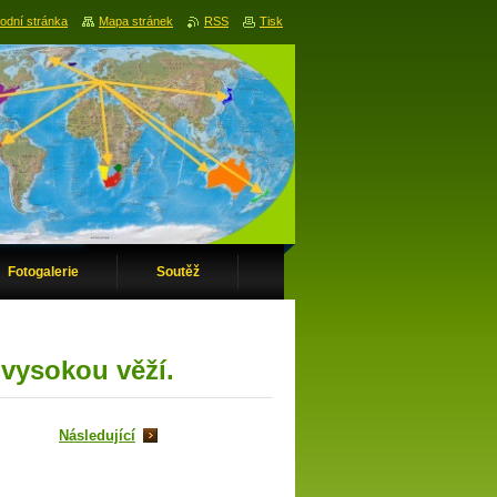
odní stránka
Mapa stránek
RSS
Tisk
Fotogalerie
Soutěž
vysokou věží.
Následující