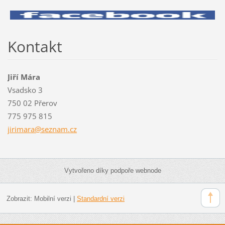
Kontakt
Jiří Mára
Vsadsko 3
750 02 Přerov
775 975 815
jirimara
@seznam.
cz
Vytvořeno díky podpoře webnode
Zobrazit:
Mobilní verzi
|
Standardní verzi