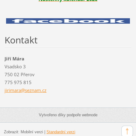
Kontakt
Jiří Mára
Vsadsko 3
750 02 Přerov
775 975 815
jirimara
@seznam.
cz
Vytvořeno díky podpoře webnode
Zobrazit:
Mobilní verzi
|
Standardní verzi