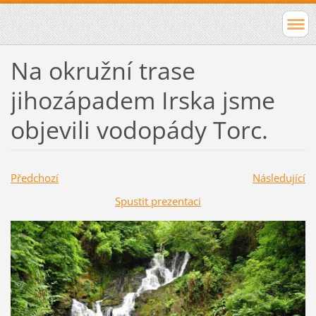
Na okružní trase
jihozápadem Irska jsme
objevili vodopády Torc.
Předchozí
Následující
Spustit prezentaci