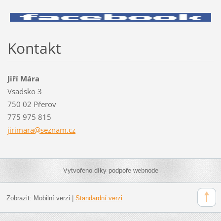
Kontakt
Jiří Mára
Vsadsko 3
750 02 Přerov
775 975 815
jirimara
@seznam.
cz
Vytvořeno díky podpoře webnode
Zobrazit:
Mobilní verzi
|
Standardní verzi