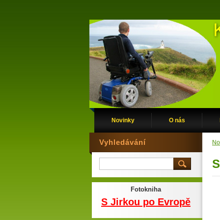
Novinky
O nás
Vyhledávání
No
S
Fotokniha
S Jirkou po Evropě