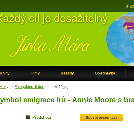
Úv
Knihy
Filmy
Besedy
Objednávka
vinky
>
Fotogalerie: 6.den
>
Irsko42.jpg
ymbol emigrace Irů - Annie Moore s bra
Předchozí
Spustit prezentaci