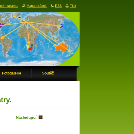
odní stránka
Mapa stránek
RSS
Tisk
Fotogalerie
Soutěž
try.
Následující