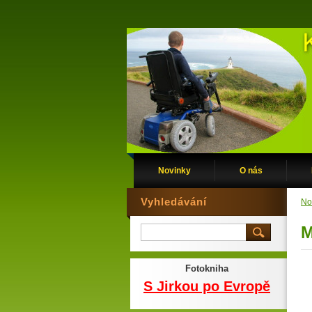
Novinky
O nás
Vyhledávání
No
M
Fotokniha
S Jirkou po Evropě