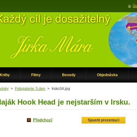
Úv
Knihy
Filmy
Besedy
Objednávka
vinky
>
Fotogalerie: 5.den
>
Irsko34.jpg
aják Hook Head je nejstarším v Irsku.
Předchozí
Spustit prezentaci