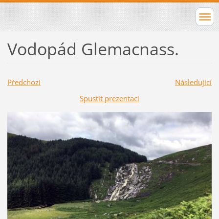
Vodopád Glemacnass.
Předchozí
Následující
Spustit prezentaci