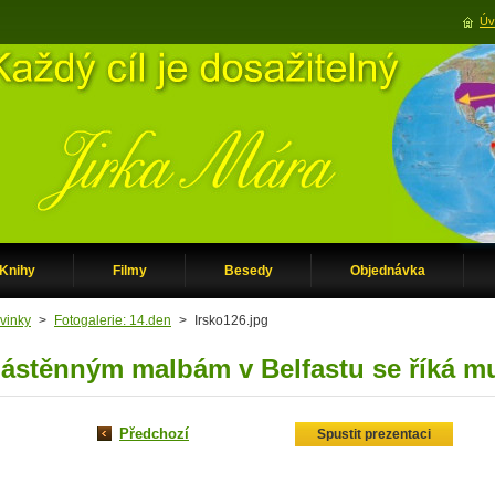
Úv
Knihy
Filmy
Besedy
Objednávka
vinky
>
Fotogalerie: 14.den
>
Irsko126.jpg
ástěnným malbám v Belfastu se říká mu
Předchozí
Spustit prezentaci