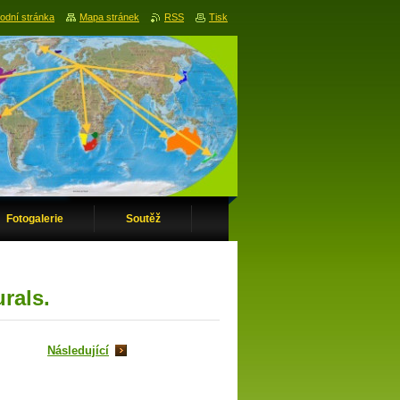
odní stránka
Mapa stránek
RSS
Tisk
Fotogalerie
Soutěž
rals.
Následující