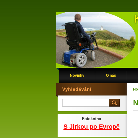
Novinky
O nás
Vyhledávání
No
N
Fotokniha
S Jirkou po Evropě