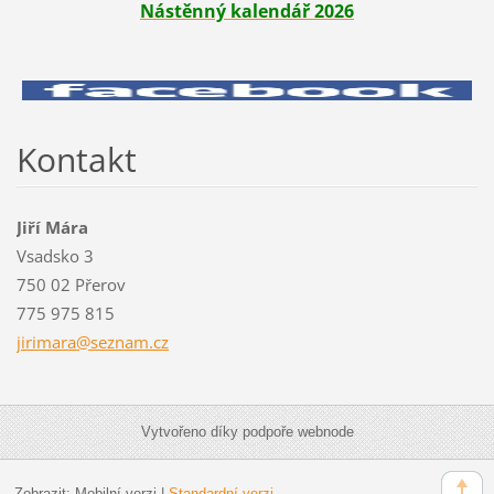
Nástěnný kalendář 2026
Kontakt
Jiří Mára
Vsadsko 3
750 02 Přerov
775 975 815
jirimara
@seznam.
cz
Vytvořeno díky podpoře webnode
Zobrazit:
Mobilní verzi
|
Standardní verzi