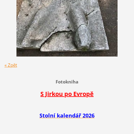
« Zpět
Fotokniha
S Jirkou po Evropě
Stolní kalendář 2026