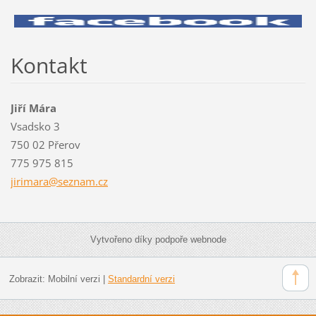
Kontakt
Jiří Mára
Vsadsko 3
750 02 Přerov
775 975 815
jirimara
@seznam.
cz
Vytvořeno díky podpoře webnode
Zobrazit:
Mobilní verzi
|
Standardní verzi